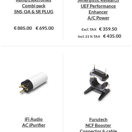
Synergistic Research
de
de
Combi pack
UEF Performance
productpagina
productpagina
SNS, QA & SR PLUG
Enhancer
A/C Power
€
885.00
€
695.00
€
359.50
Excl. TAX
€
435.00
Incl.
21 %
TAX
Dit
product
heeft
meerdere
variaties.
Deze
optie
kan
gekozen
worden
op
iFi Audio
Furutech
de
AC iPurifier
NCF Booster
productpagina
Connector & cable