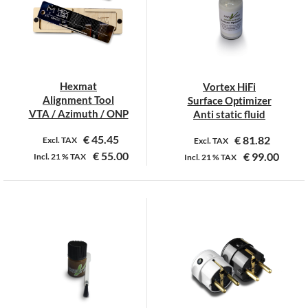
optie
kan
gekozen
worden
op
Hexmat
Vortex HiFi
de
Alignment Tool
Surface Optimizer
productpagina
VTA / Azimuth / ONP
Anti static fluid
€
45.45
€
81.82
Excl. TAX
Excl. TAX
€
55.00
€
99.00
Incl.
21 %
TAX
Incl.
21 %
TAX