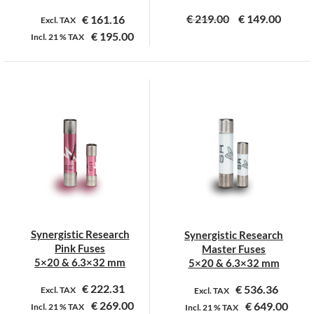
€
219.00
€
149.00
€
161.16
Excl. TAX
€
195.00
Incl.
21 %
TAX
Dit
Dit
product
product
heeft
heeft
meerdere
meerdere
variaties.
variaties.
Deze
Deze
optie
optie
kan
kan
gekozen
gekozen
worden
worden
op
op
Synergistic Research
Synergistic Research
de
de
Pink Fuses
Master Fuses
productpagina
productpagina
5×20 & 6.3×32 mm
5×20 & 6.3×32 mm
€
222.31
€
536.36
Excl. TAX
Excl. TAX
€
269.00
€
649.00
Incl.
21 %
TAX
Incl.
21 %
TAX