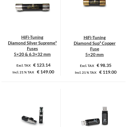
Deze
optie
kan
gekozen
worden
op
HiFi-Tuning
HiFi-Tuning
de
Diamond Silver Supreme³
Diamond Sup³ Copper
productpagina
Fuses
Fuse
5×20 & 6.3×32 mm
5×20 mm
€
123.14
€
98.35
Excl. TAX
Excl. TAX
€
149.00
€
119.00
Incl.
21 %
TAX
Incl.
21 %
TAX
Dit
Dit
product
product
heeft
heeft
meerdere
meerdere
variaties.
variaties.
Deze
Deze
optie
optie