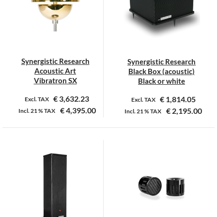
optie
optie
kan
kan
gekozen
gekozen
worden
worden
op
op
Synergistic Research
Synergistic Research
de
de
Acoustic Art
Black Box (acoustic)
productpagina
productpagina
Vibratron SX
Black or white
€
3,632.23
€
1,814.05
Excl. TAX
Excl. TAX
€
4,395.00
€
2,195.00
Incl.
21 %
TAX
Incl.
21 %
TAX
Dit
Dit
product
product
heeft
heeft
meerdere
meerdere
variaties.
variaties.
Deze
Deze
optie
optie
kan
kan