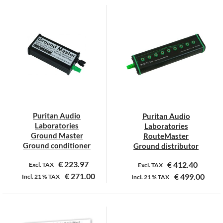
product
heeft
meerdere
variaties.
Deze
optie
kan
gekozen
worden
op
Puritan Audio
Puritan Audio
de
Laboratories
Laboratories
productpagina
Ground Master
RouteMaster
Ground conditioner
Ground distributor
€
223.97
€
412.40
Excl. TAX
Excl. TAX
€
271.00
€
499.00
Incl.
21 %
TAX
Incl.
21 %
TAX