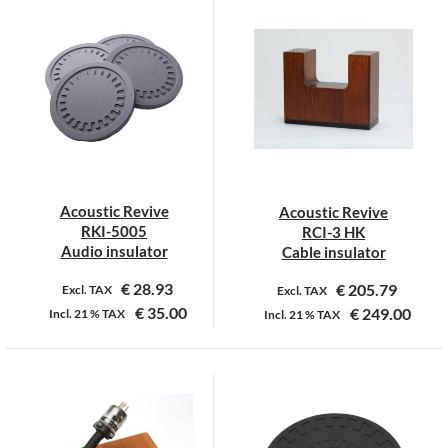
heeft
meerdere
variaties.
Deze
optie
kan
gekozen
worden
op
Acoustic Revive
Acoustic Revive
de
RKI-5005
RCI-3 HK
productpagina
Audio insulator
Cable insulator
€
28.93
€
205.79
Excl. TAX
Excl. TAX
€
35.00
€
249.00
Incl.
21 %
TAX
Incl.
21 %
TAX
Dit
Dit
product
product
heeft
heeft
meerdere
meerdere
variaties.
variaties.