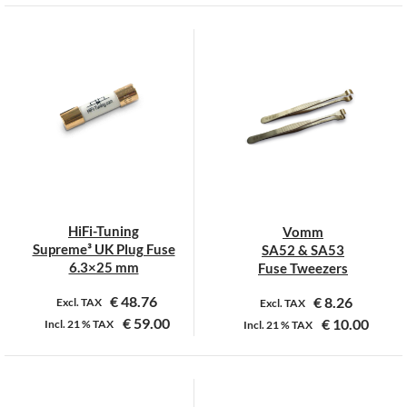
Dit
Dit
product
product
heeft
heeft
meerdere
meerdere
variaties.
variaties.
Deze
Deze
optie
optie
kan
kan
gekozen
gekozen
worden
worden
op
op
HiFi-Tuning
Vomm
de
de
Supreme³ UK Plug Fuse
SA52 & SA53
productpagina
productpagina
6.3×25 mm
Fuse Tweezers
€
48.76
€
8.26
Excl. TAX
Excl. TAX
€
59.00
€
10.00
Incl.
21 %
TAX
Incl.
21 %
TAX
Dit
product
heeft