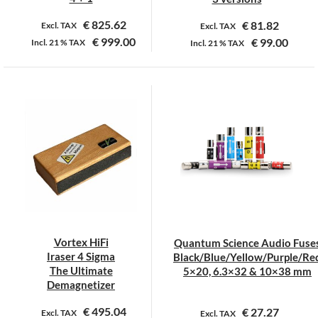
€
825.62
€
81.82
Excl. TAX
Excl. TAX
€
999.00
€
99.00
Incl.
21 %
TAX
Incl.
21 %
TAX
Dit
Dit
product
product
heeft
heeft
meerdere
meerdere
variaties.
variaties.
Deze
Deze
optie
optie
kan
kan
gekozen
gekozen
worden
worden
op
op
Vortex HiFi
Quantum Science Audio Fuse
de
de
Iraser 4 Sigma
Black/Blue/Yellow/Purple/Re
productpagina
productpagina
The Ultimate
5×20, 6.3×32 & 10×38 mm
Demagnetizer
€
495.04
€
27.27
Excl. TAX
Excl. TAX