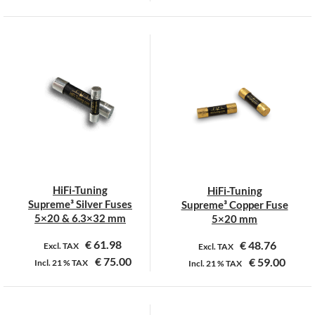
Dit
Dit
product
product
heeft
heeft
meerdere
meerdere
variaties.
variaties.
Deze
Deze
optie
optie
kan
kan
gekozen
gekozen
worden
worden
op
op
HiFi-Tuning
HiFi-Tuning
de
de
Supreme³ Silver Fuses
Supreme³ Copper Fuse
productpagina
productpagina
5×20 & 6.3×32 mm
5×20 mm
€
61.98
€
48.76
Excl. TAX
Excl. TAX
€
75.00
€
59.00
Incl.
21 %
TAX
Incl.
21 %
TAX
Dit
Dit
product
product