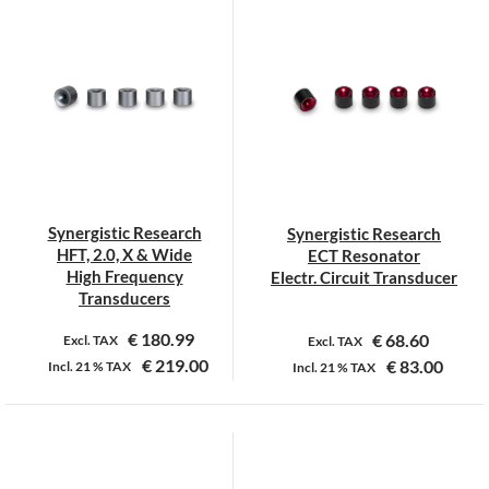
heeft
meerdere
variaties.
Deze
optie
kan
gekozen
worden
op
Synergistic Research
Synergistic Research
de
HFT, 2.0, X & Wide
ECT Resonator
productpagina
High Frequency
Electr. Circuit Transducer
Transducers
€
180.99
€
68.60
Excl. TAX
Excl. TAX
€
219.00
€
83.00
Incl.
21 %
TAX
Incl.
21 %
TAX
Dit
Dit
product
product
heeft
heeft
meerdere
meerdere