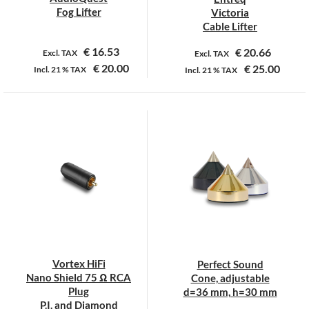
de
Fog Lifter
Victoria
productpagina
Cable Lifter
€
16.53
€
20.66
Excl. TAX
Excl. TAX
€
20.00
€
25.00
Incl.
21 %
TAX
Incl.
21 %
TAX
Dit
Dit
product
product
heeft
heeft
meerdere
meerdere
variaties.
variaties.
Deze
Deze
optie
optie
kan
kan
gekozen
gekozen
worden
worden
op
op
Vortex HiFi
Perfect Sound
de
de
Nano Shield 75 Ω RCA
Cone, adjustable
productpagina
productpagina
Plug
d=36 mm, h=30 mm
P.I. and Diamond