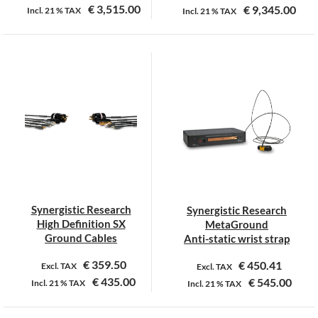
€
3,515.00
€
9,345.00
Incl.
21 %
TAX
Incl.
21 %
TAX
Dit
product
heeft
meerdere
variaties.
Deze
optie
kan
gekozen
worden
op
Synergistic Research
Synergistic Research
de
High Definition SX
MetaGround
productpagina
Ground Cables
Anti-static wrist strap
€
359.50
€
450.41
Excl. TAX
Excl. TAX
€
435.00
€
545.00
Incl.
21 %
TAX
Incl.
21 %
TAX
Dit