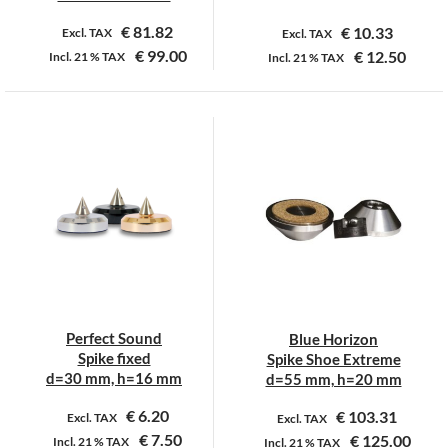
€
81.82
€
10.33
Excl. TAX
Excl. TAX
€
99.00
€
12.50
Incl.
21 %
TAX
Incl.
21 %
TAX
Dit
Dit
product
product
heeft
heeft
meerdere
meerdere
variaties.
variaties.
Deze
Deze
optie
optie
kan
kan
gekozen
gekozen
worden
worden
op
op
Perfect Sound
Blue Horizon
de
de
Spike fixed
Spike Shoe Extreme
productpagina
productpagina
d=30 mm, h=16 mm
d=55 mm, h=20 mm
€
6.20
€
103.31
Excl. TAX
Excl. TAX
€
7.50
€
125.00
Incl.
21 %
TAX
Incl.
21 %
TAX