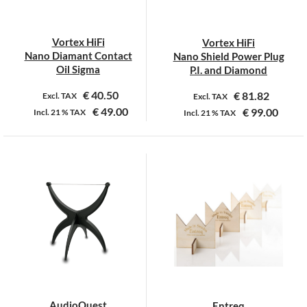
Vortex HiFi
Vortex HiFi
Nano Diamant Contact
Nano Shield Power Plug
Oil Sigma
P.I. and Diamond
€
40.50
€
81.82
Excl. TAX
Excl. TAX
€
49.00
€
99.00
Incl.
21 %
TAX
Incl.
21 %
TAX
Dit
product
heeft
meerdere
variaties.
Deze
optie
kan
gekozen
worden
op
AudioQuest
Entreq