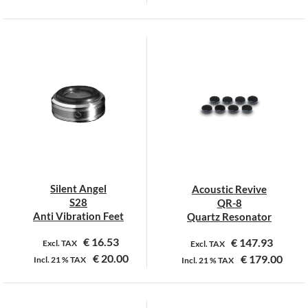
Dit
product
heeft
meerdere
variaties.
Deze
optie
kan
gekozen
worden
op
Silent Angel
Acoustic Revive
de
S28
QR-8
productpagina
Anti Vibration Feet
Quartz Resonator
€
16.53
€
147.93
Excl. TAX
Excl. TAX
€
20.00
€
179.00
Incl.
21 %
TAX
Incl.
21 %
TAX
Dit
product