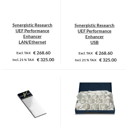
kan
kan
gekozen
gekozen
worden
worden
op
op
Synergistic Research
Synergistic Research
de
de
UEF Performance
UEF Performance
productpagina
productpagina
Enhancer
Enhancer
LAN/Ethernet
USB
€
268.60
€
268.60
Excl. TAX
Excl. TAX
€
325.00
€
325.00
Incl.
21 %
TAX
Incl.
21 %
TAX