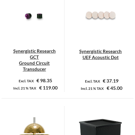
variaties.
variaties.
Deze
Deze
optie
optie
kan
kan
gekozen
gekozen
worden
worden
op
op
Synergistic Research
Synergistic Research
de
de
GCT
UEF Acoustic Dot
productpagina
productpagina
Ground Circuit
Transducer
€
98.35
€
37.19
Excl. TAX
Excl. TAX
€
119.00
€
45.00
Incl.
21 %
TAX
Incl.
21 %
TAX
Dit
Dit
product
product
heeft
heeft
meerdere
meerdere
variaties.
variaties.
Deze
Deze