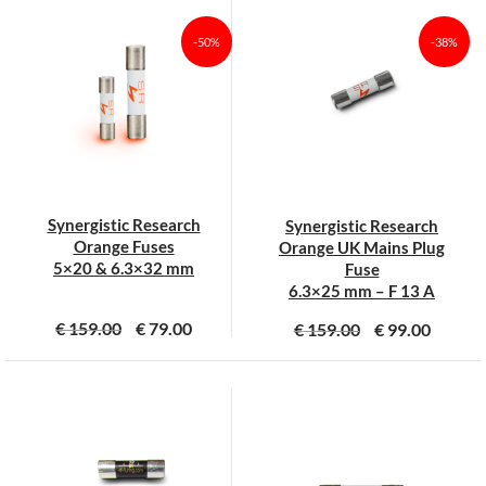
heeft
heeft
meerdere
meerdere
-50%
-38%
variaties.
variaties.
Deze
Deze
optie
optie
kan
kan
gekozen
gekozen
worden
worden
op
op
Synergistic Research
Synergistic Research
de
de
Orange Fuses
Orange UK Mains Plug
productpagina
productpagina
5×20 & 6.3×32 mm
Fuse
6.3×25 mm – F 13 A
€
159.00
€
79.00
€
159.00
€
99.00
Dit
product
heeft
meerdere
variaties.