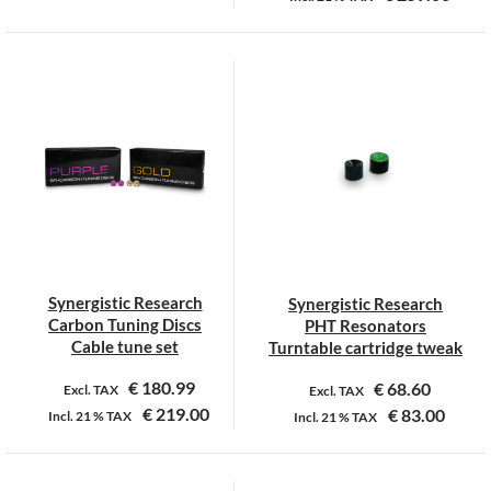
Synergistic Research
Synergistic Research
Carbon Tuning Discs
PHT Resonators
Cable tune set
Turntable cartridge tweak
€
180.99
€
68.60
Excl. TAX
Excl. TAX
€
219.00
€
83.00
Incl.
21 %
TAX
Incl.
21 %
TAX
Dit
product