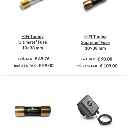
optie
optie
kan
kan
gekozen
gekozen
worden
worden
op
op
HiFi-Tuning
HiFi-Tuning
de
de
Ultimate² Fuse
Supreme³ Fuse
productpagina
productpagina
10×38 mm
10×38 mm
€
48.76
€
90.08
Excl. TAX
Excl. TAX
€
59.00
€
109.00
Incl.
21 %
TAX
Incl.
21 %
TAX
Dit
Dit
product
product
heeft
heeft
meerdere
meerdere
variaties.
variaties.
Deze
Deze
optie
optie
kan
kan