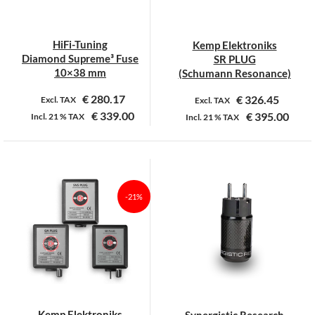
gekozen
gekozen
worden
worden
op
op
HiFi-Tuning
Kemp Elektroniks
de
de
Diamond Supreme³ Fuse
SR PLUG
productpagina
productpagina
10×38 mm
(Schumann Resonance)
€
280.17
€
326.45
Excl. TAX
Excl. TAX
€
339.00
€
395.00
Incl.
21 %
TAX
Incl.
21 %
TAX
Dit
Dit
product
product
heeft
heeft
meerdere
meerdere
-21%
variaties.
variaties.
Deze
Deze
optie
optie
kan
kan
gekozen
gekozen
worden
worden
op
op
Kemp Elektroniks