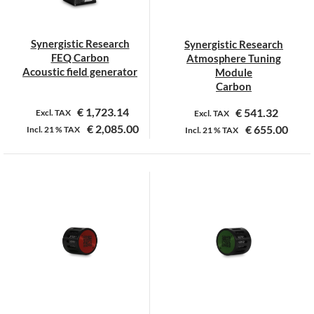
gekozen
gekozen
worden
worden
op
op
Synergistic Research
Synergistic Research
de
de
FEQ Carbon
Atmosphere Tuning
productpagina
productpagina
Acoustic field generator
Module
Carbon
€
1,723.14
€
541.32
Excl. TAX
Excl. TAX
€
2,085.00
€
655.00
Incl.
21 %
TAX
Incl.
21 %
TAX