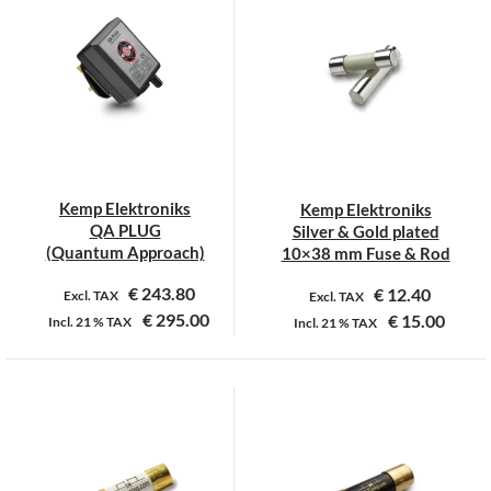
meerdere
variaties.
Deze
optie
kan
gekozen
worden
op
Kemp Elektroniks
Kemp Elektroniks
de
QA PLUG
Silver & Gold plated
productpagina
(Quantum Approach)
10×38 mm Fuse & Rod
€
243.80
€
12.40
Excl. TAX
Excl. TAX
€
295.00
€
15.00
Incl.
21 %
TAX
Incl.
21 %
TAX
Dit
Dit
product
product
heeft
heeft
meerdere
meerdere
variaties.
variaties.
Deze
Deze