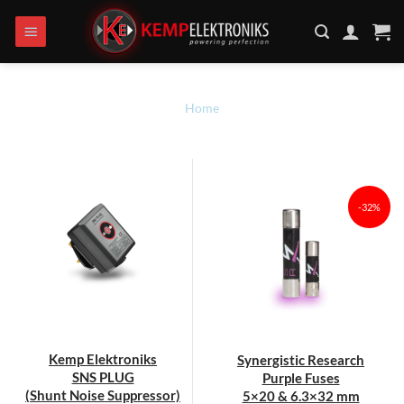
Ga
naar
inhoud
Home
-32%
Kemp Elektroniks
Synergistic Research
SNS PLUG
Purple Fuses
(Shunt Noise Suppressor)
5×20 & 6.3×32 mm