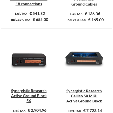
18 connections
Ground Cables
€
541.32
€
136.36
Excl. TAX
Excl. TAX
€
655.00
€
165.00
Incl.
21 %
TAX
Incl.
21 %
TAX
Dit
product
heeft
meerdere
variaties.
Deze
optie
kan
gekozen
worden
op
Synergistic Research
Synergistic Research
de
Active Ground Block
Galileo SX MKII
productpagina
SX
Active Ground Block
€
2,904.96
€
7,723.14
Excl. TAX
Excl. TAX