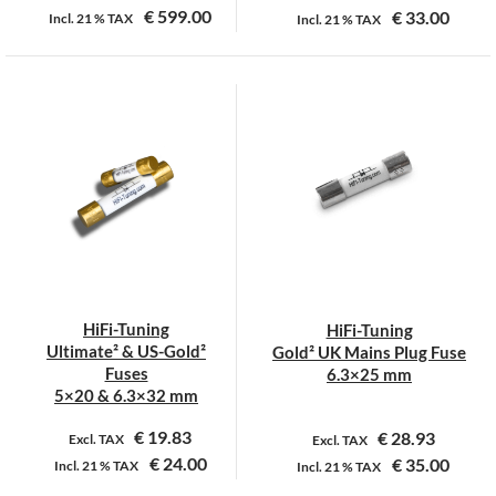
€
599.00
€
33.00
Incl.
21 %
TAX
Incl.
21 %
TAX
Dit
product
heeft
meerdere
variaties.
Deze
optie
kan
gekozen
worden
op
HiFi-Tuning
HiFi-Tuning
de
Ultimate² & US-Gold²
Gold² UK Mains Plug Fuse
productpagina
Fuses
6.3×25 mm
5×20 & 6.3×32 mm
€
19.83
€
28.93
Excl. TAX
Excl. TAX
€
24.00
€
35.00
Incl.
21 %
TAX
Incl.
21 %
TAX