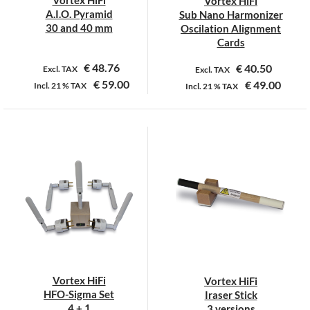
Vortex HiFi
Vortex HiFi
de
de
A.I.O. Pyramid
Sub Nano Harmonizer
productpagina
productpagina
30 and 40 mm
Oscilation Alignment
Cards
€
48.76
€
40.50
Excl. TAX
Excl. TAX
€
59.00
€
49.00
Incl.
21 %
TAX
Incl.
21 %
TAX
Dit
Dit
product
product
heeft
heeft
meerdere
meerdere
variaties.
variaties.
Deze
Deze
optie
optie
kan
kan
gekozen
gekozen
worden
worden
op
op
Vortex HiFi
Vortex HiFi
de
de
HFO-Sigma Set
Iraser Stick
productpagina
productpagina
4 + 1
3 versions