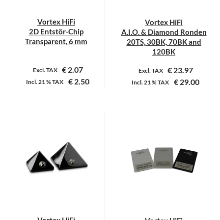
Vortex HiFi
Vortex HiFi
2D Entstör-Chip
A.I.O. & Diamond Ronden
Transparent, 6 mm
20TS, 30BK, 70BK and
120BK
€
2.07
€
23.97
Excl. TAX
Excl. TAX
€
2.50
€
29.00
Incl.
21 %
TAX
Incl.
21 %
TAX
Dit
Dit
product
product
heeft
heeft
meerdere
meerdere
variaties.
variaties.
Deze
Deze
optie
optie
kan
kan
gekozen
gekozen
worden
worden
op
op