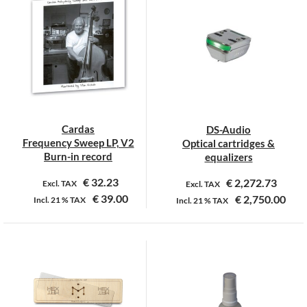
Cardas
DS-Audio
Frequency Sweep LP, V2
Optical cartridges &
Burn-in record
equalizers
€
32.23
€
2,272.73
Excl. TAX
Excl. TAX
€
39.00
€
2,750.00
Incl.
21 %
TAX
Incl.
21 %
TAX
Dit
product
heeft
meerdere
variaties.
Deze