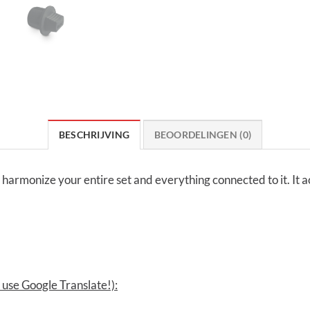
BESCHRIJVING
BEOORDELINGEN (0)
armonize your entire set and everything connected to it. It act
use Google Translate!):