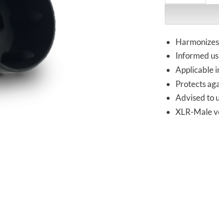
Harmonizes 
Informed us
Applicable i
Protects aga
Advised to 
XLR-Male ve