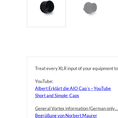
Treat every XLR input of your equipment to h
YouTube:
Albert Erklärt die AIO Cap´s – YouTube
Short and Simple; Caps
General Vortex information (German only… 
Begrüßung von Norbert Maurer