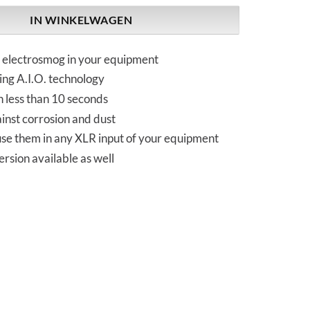
IN WINKELWAGEN
electrosmog in your equipment
ing A.I.O. technology
n less than 10 seconds
inst corrosion and dust
use them in any XLR input of your equipment
rsion available as well