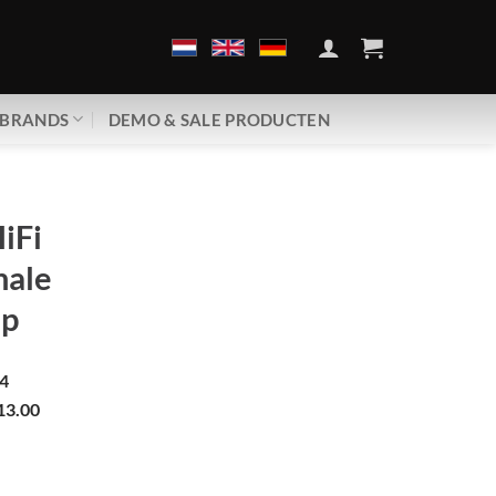
BRANDS
DEMO & SALE PRODUCTEN
iFi
ale
ap
4
13.00
R-Female | A.I.O. Cap aantal