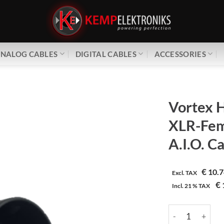
NALOG CABLES
DIGITAL CABLES
ACCESSORIES
Vortex H
XLR-Fem
A.I.O. C
€
10.7
Excl. TAX
€
Incl.
21 %
TAX
Vortex HiFi | XL