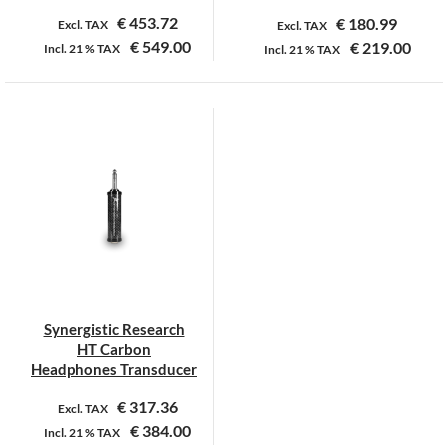
€
453.72
€
180.99
Excl. TAX
Excl. TAX
€
549.00
€
219.00
Incl.
21 %
TAX
Incl.
21 %
TAX
Dit
Dit
product
product
heeft
heeft
meerdere
meerdere
variaties.
variaties.
Deze
Deze
optie
optie
kan
kan
gekozen
gekozen
worden
worden
op
op
Synergistic Research
de
de
HT Carbon
productpagina
productpagina
Headphones Transducer
€
317.36
Excl. TAX
€
384.00
Incl.
21 %
TAX