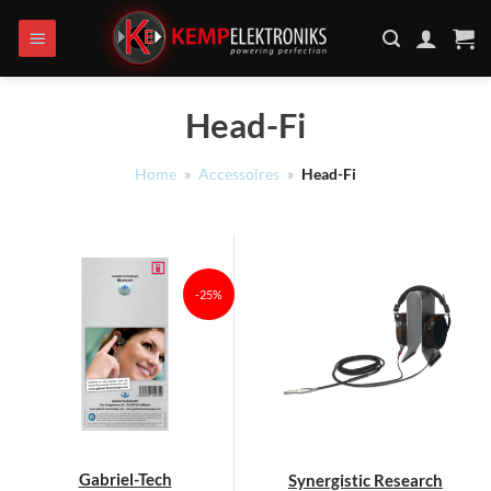
Ga
naar
inhoud
Head-Fi
Home
»
Accessoires
»
Head-Fi
-25%
Gabriel-Tech
Synergistic Research