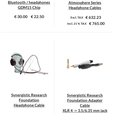
Bluetooth / headphones
Atmosphere Series
GDM15 Chip
Headphone Cables
€
30.00
€
22.50
€
632.23
Excl. TAX
€
765.00
Incl.
21 %
TAX
Dit
product
heeft
meerdere
variaties.
Deze
optie
kan
gekozen
worden
op
Synergistic Research
Synergistic Research
de
Foundation
Foundation Adapter
productpagina
Headphone Cable
Cable
XLR 4 -> 3.5/6.35 mm jack