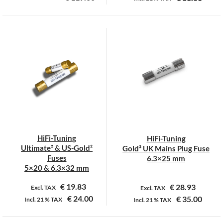
Dit
Dit
product
product
heeft
heeft
meerdere
meerdere
variaties.
variaties.
Deze
Deze
optie
optie
kan
kan
gekozen
gekozen
worden
worden
op
op
HiFi-Tuning
HiFi-Tuning
de
de
Ultimate² & US-Gold²
Gold² UK Mains Plug Fuse
productpagina
productpagina
Fuses
6.3×25 mm
5×20 & 6.3×32 mm
€
19.83
€
28.93
Excl. TAX
Excl. TAX
€
24.00
€
35.00
Incl.
21 %
TAX
Incl.
21 %
TAX
Dit
Dit