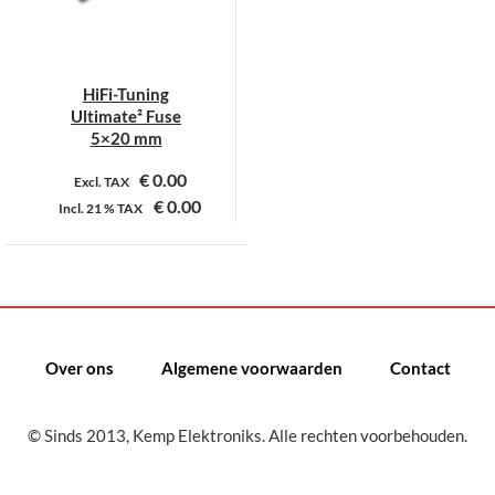
kan
gekozen
worden
op
HiFi-Tuning
de
Ultimate² Fuse
productpagina
5×20 mm
€
0.00
Excl. TAX
€
0.00
Incl.
21 %
TAX
Over ons
Algemene voorwaarden
Contact
© Sinds 2013, Kemp Elektroniks. Alle rechten voorbehouden.