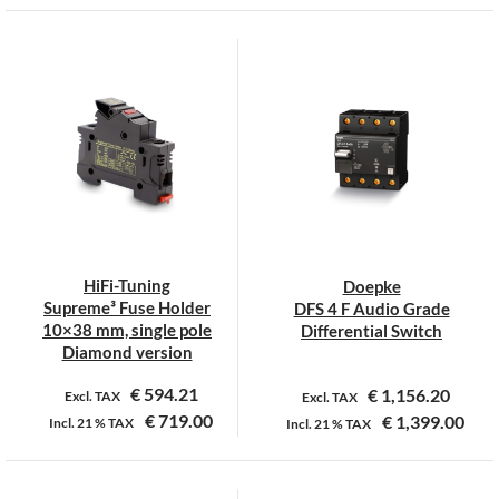
Dit
Dit
product
product
heeft
heeft
meerdere
meerdere
variaties.
variaties.
Deze
Deze
optie
optie
kan
kan
gekozen
gekozen
worden
worden
op
op
HiFi-Tuning
Doepke
de
de
Supreme³ Fuse Holder
DFS 4 F Audio Grade
productpagina
productpagina
10×38 mm, single pole
Differential Switch
Diamond version
€
594.21
€
1,156.20
Excl. TAX
Excl. TAX
€
719.00
€
1,399.00
Incl.
21 %
TAX
Incl.
21 %
TAX
Dit
product