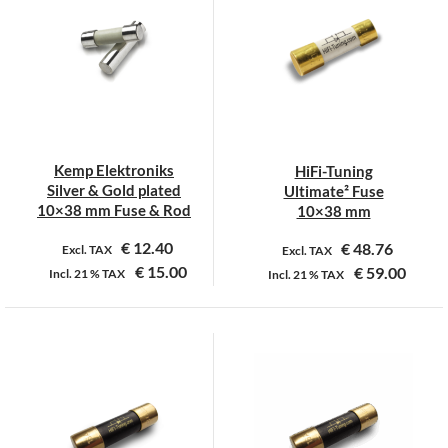
variaties.
Deze
optie
kan
gekozen
worden
op
Kemp Elektroniks
HiFi-Tuning
de
Silver & Gold plated
Ultimate² Fuse
productpagina
10×38 mm Fuse & Rod
10×38 mm
€
12.40
€
48.76
Excl. TAX
Excl. TAX
€
15.00
€
59.00
Incl.
21 %
TAX
Incl.
21 %
TAX
Dit
Dit
product
product
heeft
heeft
meerdere
meerdere
variaties.
variaties.
Deze
Deze