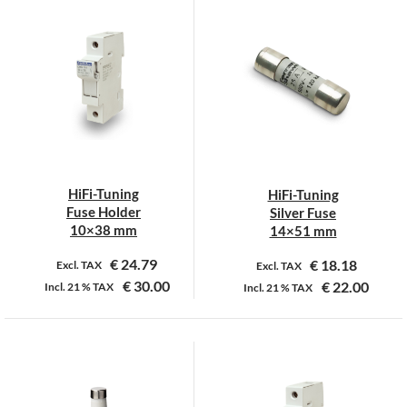
heeft
meerdere
variaties.
Deze
optie
kan
gekozen
worden
op
HiFi-Tuning
HiFi-Tuning
de
Fuse Holder
Silver Fuse
productpagina
10×38 mm
14×51 mm
€
24.79
€
18.18
Excl. TAX
Excl. TAX
€
30.00
€
22.00
Incl.
21 %
TAX
Incl.
21 %
TAX
Dit
Dit
product
product
heeft
heeft
meerdere
meerdere
variaties.
variaties.