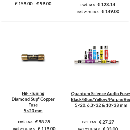
€
159.00
€
99.00
€
123.14
Excl. TAX
€
149.00
Incl.
21 %
TAX
Dit
product
heeft
meerdere
variaties.
Deze
optie
kan
gekozen
worden
op
HiFi-Tuning
Quantum Science Audio Fuse
de
Diamond Sup³ Copper
Black/Blue/Yellow/Purple/Re
productpagina
Fuse
5×20, 6.3×32 & 10×38 mm
5×20 mm
€
98.35
€
27.27
Excl. TAX
Excl. TAX
€
119.00
€
33.00
Incl.
21 %
TAX
Incl.
21 %
TAX