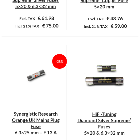
Supreme³ Silver Fuses
Supreme³ Copper Fuse
productpagina
productpagina
5×20 & 6.3×32 mm
5×20 mm
€
61.98
€
48.76
Excl. TAX
Excl. TAX
€
75.00
€
59.00
Incl.
21 %
TAX
Incl.
21 %
TAX
Dit
Dit
product
product
heeft
heeft
meerdere
meerdere
-38%
variaties.
variaties.
Deze
Deze
optie
optie
kan
kan
gekozen
gekozen
worden
worden
op
op
Synergistic Research
HiFi-Tuning
de
de
Orange UK Mains Plug
Diamond Silver Supreme³
productpagina
productpagina
Fuse
Fuses
6.3×25 mm – F 13 A
5×20 & 6.3×32 mm