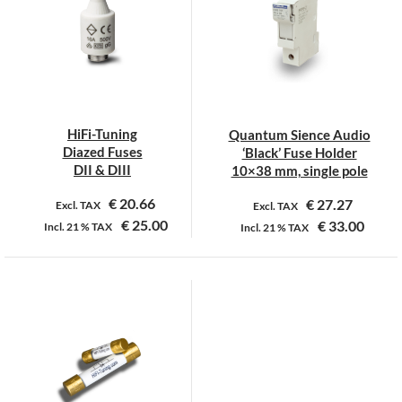
Deze
Deze
optie
optie
kan
kan
gekozen
gekozen
worden
worden
op
op
HiFi-Tuning
Quantum Sience Audio
de
de
Diazed Fuses
‘Black’ Fuse Holder
productpagina
productpagina
DII & DIII
10×38 mm, single pole
€
20.66
€
27.27
Excl. TAX
Excl. TAX
€
25.00
€
33.00
Incl.
21 %
TAX
Incl.
21 %
TAX
Dit
product
heeft
meerdere
variaties.
Deze
optie