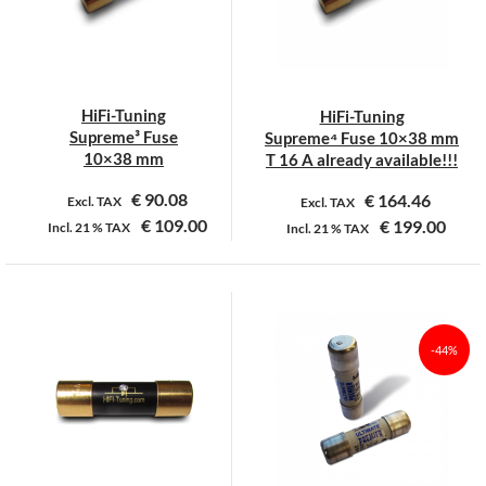
optie
optie
kan
kan
gekozen
gekozen
worden
worden
op
op
HiFi-Tuning
HiFi-Tuning
de
de
Supreme³ Fuse
Supreme⁴ Fuse 10×38 mm
productpagina
productpagina
10×38 mm
T 16 A already available!!!
€
90.08
€
164.46
Excl. TAX
Excl. TAX
€
109.00
€
199.00
Incl.
21 %
TAX
Incl.
21 %
TAX
Dit
product
heeft
meerdere
-44%
variaties.
Deze
optie
kan
gekozen