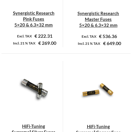
Synergistic Research
Synergistic Research
Pink Fuses
Master Fuses
5×20 & 6.3×32 mm
5×20 & 6.3×32 mm
€
222.31
€
536.36
Excl. TAX
Excl. TAX
€
269.00
€
649.00
Incl.
21 %
TAX
Incl.
21 %
TAX
Dit
Dit
product
product
heeft
heeft
meerdere
meerdere
variaties.
variaties.
Deze
Deze
optie
optie
kan
kan
gekozen
gekozen
worden
worden
op
op
HiFi-Tuning
HiFi-Tuning
de
de