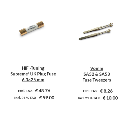
product
product
heeft
heeft
meerdere
meerdere
variaties.
variaties.
Deze
Deze
optie
optie
kan
kan
gekozen
gekozen
worden
worden
op
op
HiFi-Tuning
Vomm
de
de
Supreme³ UK Plug Fuse
SA52 & SA53
productpagina
productpagina
6.3×25 mm
Fuse Tweezers
€
48.76
€
8.26
Excl. TAX
Excl. TAX
€
59.00
€
10.00
Incl.
21 %
TAX
Incl.
21 %
TAX
Dit
product
heeft
meerdere