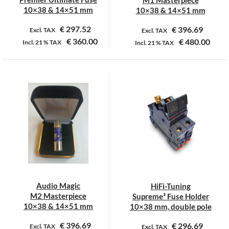
M1 Masterpiece
productpagina
10×38 & 14×51 mm
10×38 & 14×51 mm
€
297.52
€
396.69
Excl. TAX
Excl. TAX
€
360.00
€
480.00
Incl.
21 %
TAX
Incl.
21 %
TAX
Dit
Dit
product
product
heeft
heeft
meerdere
meerdere
variaties.
variaties.
Deze
Deze
optie
optie
kan
kan
gekozen
gekozen
worden
worden
op
op
Audio Magic
HiFi-Tuning
de
de
M2 Masterpiece
Supreme³ Fuse Holder
productpagina
productpagina
10×38 & 14×51 mm
10×38 mm, double pole
€
396.69
€
296.69
Excl. TAX
Excl. TAX