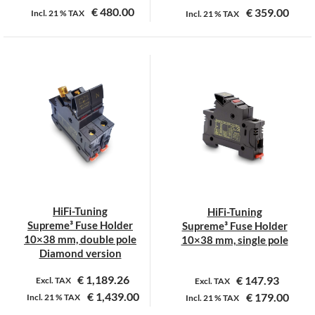
€
480.00
€
359.00
Incl.
21 %
TAX
Incl.
21 %
TAX
Dit
product
heeft
meerdere
variaties.
Deze
optie
kan
gekozen
worden
op
HiFi-Tuning
HiFi-Tuning
de
Supreme³ Fuse Holder
Supreme³ Fuse Holder
productpagina
10×38 mm, double pole
10×38 mm, single pole
Diamond version
€
1,189.26
€
147.93
Excl. TAX
Excl. TAX
€
1,439.00
€
179.00
Incl.
21 %
TAX
Incl.
21 %
TAX