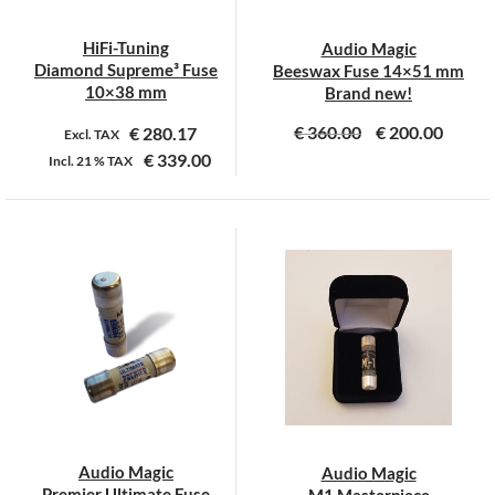
worden
op
HiFi-Tuning
Audio Magic
de
Diamond Supreme³ Fuse
Beeswax Fuse 14×51 mm
productpagina
10×38 mm
Brand new!
€
360.00
€
200.00
€
280.17
Excl. TAX
€
339.00
Incl.
21 %
TAX
Dit
product
heeft
meerdere
variaties.
Deze
optie
kan
gekozen
worden
op
Audio Magic
Audio Magic
de
Premier Ultimate Fuse