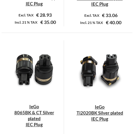
productpagina
IEC Plug
IEC Plug
€
28.93
€
33.06
Excl. TAX
Excl. TAX
€
35.00
€
40.00
Incl.
21 %
TAX
Incl.
21 %
TAX
Dit
product
heeft
meerdere
variaties.
Deze
optie
kan
gekozen
worden
op
IeGo
IeGo
de
8065BK & CT Silver
Ti2020BK Silver plated
productpagina
plated
IEC Plug
IEC Plug