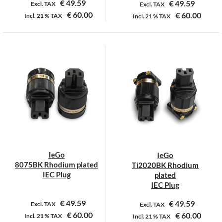
€
49.59
€
49.59
Excl. TAX
Excl. TAX
€
60.00
€
60.00
Incl.
21 %
TAX
Incl.
21 %
TAX
Dit
product
heeft
meerdere
variaties.
Deze
optie
kan
gekozen
worden
op
IeGo
IeGo
de
8075BK Rhodium plated
Ti2020BK Rhodium
productpagina
IEC Plug
plated
IEC Plug
€
49.59
€
49.59
Excl. TAX
Excl. TAX
€
60.00
€
60.00
Incl.
21 %
TAX
Incl.
21 %
TAX