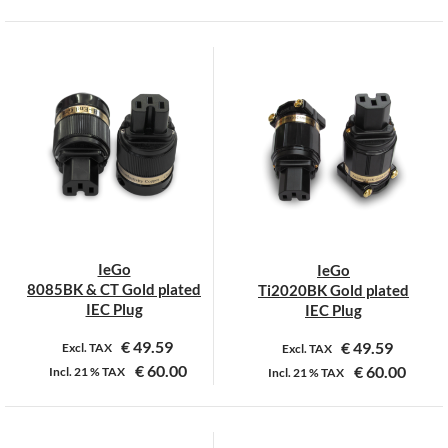
IeGo
IeGo
8085BK & CT Gold plated
Ti2020BK Gold plated
IEC Plug
IEC Plug
€
49.59
€
49.59
Excl. TAX
Excl. TAX
€
60.00
€
60.00
Incl.
21 %
TAX
Incl.
21 %
TAX
Dit
product