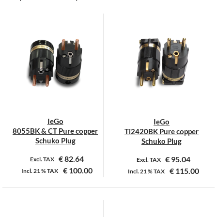
IeGo
IeGo
8055BK & CT Pure copper
Ti2420BK Pure copper
Schuko Plug
Schuko Plug
€
82.64
€
95.04
Excl. TAX
Excl. TAX
€
100.00
€
115.00
Incl.
21 %
TAX
Incl.
21 %
TAX
Dit
product
heeft