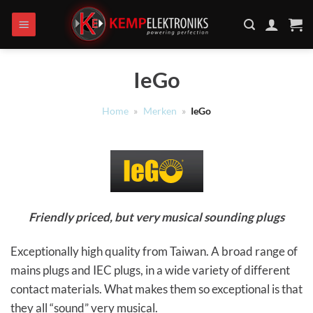
Ga
naar
inhoud
IeGo
Home
»
Merken
»
IeGo
Friendly priced, but very musical sounding plugs
Exceptionally high quality from Taiwan. A broad range of
mains plugs and IEC plugs, in a wide variety of different
contact materials. What makes them so exceptional is that
they all “sound” very musical.