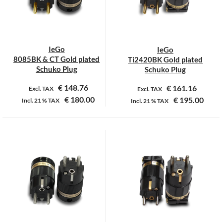
IeGo
IeGo
8085BK & CT Gold plated
Ti2420BK Gold plated
Schuko Plug
Schuko Plug
€
148.76
€
161.16
Excl. TAX
Excl. TAX
€
180.00
€
195.00
Incl.
21 %
TAX
Incl.
21 %
TAX
Dit
product
heeft
meerdere
variaties.
Deze
optie
kan
gekozen
worden