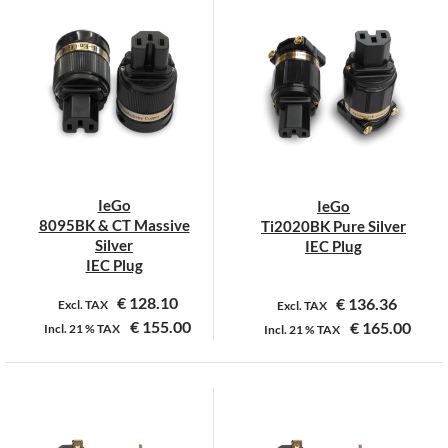
heeft
meerdere
variaties.
Deze
optie
kan
gekozen
worden
op
IeGo
IeGo
de
8095BK & CT Massive
Ti2020BK Pure Silver
productpagina
Silver
IEC Plug
IEC Plug
€
128.10
€
136.36
Excl. TAX
Excl. TAX
€
155.00
€
165.00
Incl.
21 %
TAX
Incl.
21 %
TAX
Dit
product
heeft
meerdere