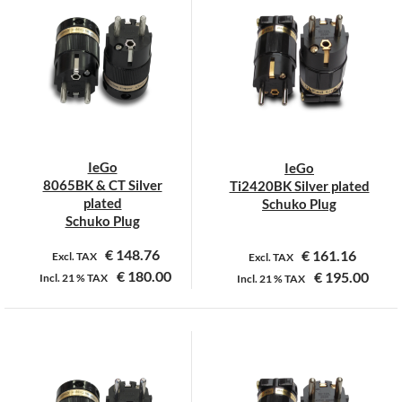
meerdere
variaties.
Deze
optie
kan
gekozen
worden
op
IeGo
IeGo
de
8065BK & CT Silver
Ti2420BK Silver plated
productpagina
plated
Schuko Plug
Schuko Plug
€
148.76
€
161.16
Excl. TAX
Excl. TAX
€
180.00
€
195.00
Incl.
21 %
TAX
Incl.
21 %
TAX
Dit
product
heeft
meerdere
variaties.