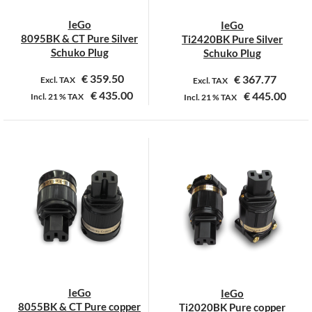
op
IeGo
IeGo
de
8095BK & CT Pure Silver
Ti2420BK Pure Silver
productpagina
Schuko Plug
Schuko Plug
€
359.50
€
367.77
Excl. TAX
Excl. TAX
€
435.00
€
445.00
Incl.
21 %
TAX
Incl.
21 %
TAX
Dit
product
heeft
meerdere
variaties.
Deze
optie
kan
gekozen
worden
op
IeGo
IeGo
de
8055BK & CT Pure copper
Ti2020BK Pure copper