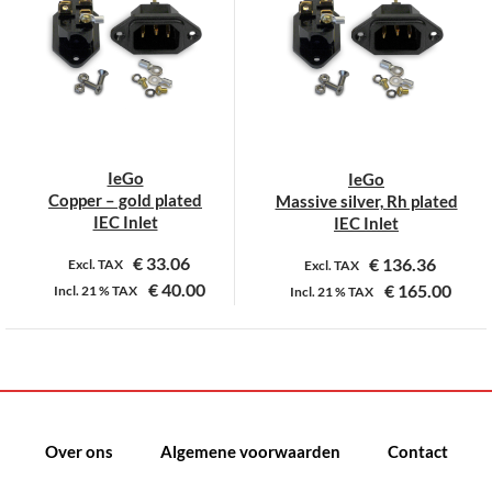
variaties.
Deze
optie
kan
gekozen
worden
op
IeGo
IeGo
de
Copper – gold plated
Massive silver, Rh plated
productpagina
IEC Inlet
IEC Inlet
€
33.06
€
136.36
Excl. TAX
Excl. TAX
€
40.00
€
165.00
Incl.
21 %
TAX
Incl.
21 %
TAX
Over ons
Algemene voorwaarden
Contact