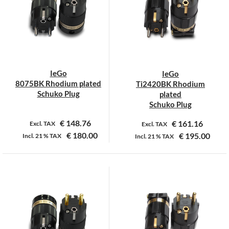
Deze
optie
kan
gekozen
worden
op
IeGo
IeGo
de
8075BK Rhodium plated
Ti2420BK Rhodium
productpagina
Schuko Plug
plated
Schuko Plug
€
148.76
€
161.16
Excl. TAX
Excl. TAX
€
180.00
€
195.00
Incl.
21 %
TAX
Incl.
21 %
TAX