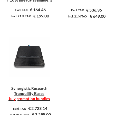
€
164.46
€
536.36
Excl. TAX
Excl. TAX
€
199.00
€
649.00
Incl.
21 %
TAX
Incl.
21 %
TAX
Dit
product
heeft
meerdere
variaties.
Deze
optie
kan
gekozen
worden
op
Synergistic Research
de
Tranquility Bases
productpagina
July promotion bundles
€
2,723.14
Excl. TAX
€
3,295.00
Incl.
21 %
TAX