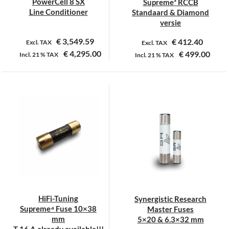
PowerCell 8 SX
Supreme³ RCCB
Line Conditioner
Standaard & Diamond
versie
€
3,549.59
€
412.40
Excl. TAX
Excl. TAX
€
4,295.00
€
499.00
Incl.
21 %
TAX
Incl.
21 %
TAX
HiFi-Tuning
Synergistic Research
Supreme⁴ Fuse 10×38
Master Fuses
mm
5×20 & 6.3×32 mm
T 16 A already available!!!