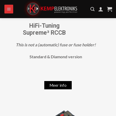
Ga
naar
inhoud
HiFi-Tuning
Supreme³ RCCB
This is not a (automatic) fuse or fuse holder!
Standard & Diamond version
Meer info