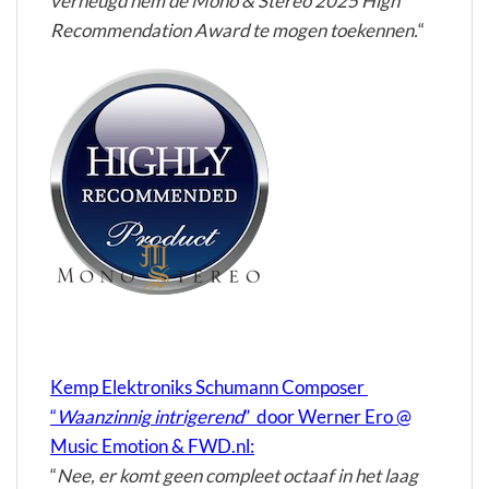
verheugd hem de Mono & Stereo 2025 High
Recommendation Award te mogen toekennen.
“
Kemp Elektroniks Schumann Composer
“
Waanzinnig intrigerend
” door Werner Ero @
Music Emotion & FWD.nl:
“
Nee, er komt geen compleet octaaf in het laag