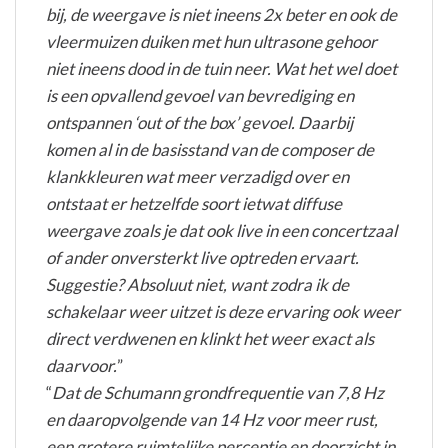
bij, de weergave is niet ineens 2x beter en ook de
vleermuizen duiken met hun ultrasone gehoor
niet ineens dood in de tuin neer. Wat het wel doet
is een opvallend gevoel van bevrediging en
ontspannen ‘out of the box’ gevoel. Daarbij
komen al in de basisstand van de composer de
klankkleuren wat meer verzadigd over en
ontstaat er hetzelfde soort ietwat diffuse
weergave zoals je dat ook live in een concertzaal
of ander onversterkt live optreden ervaart.
Suggestie? Absoluut niet, want zodra ik de
schakelaar weer uitzet is deze ervaring ook weer
direct verdwenen en klinkt het weer exact als
daarvoor.
”
“
Dat de Schumann grondfrequentie van 7,8 Hz
en daaropvolgende van 14 Hz voor meer rust,
een grotere ruimtelijke perceptie en doorzicht in