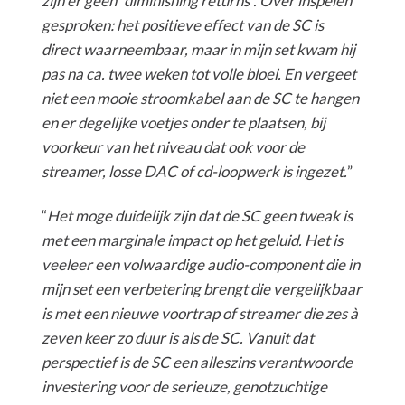
zijn er geen “diminishing returns”. Over inspelen
gesproken: het positieve effect van de SC is
direct waarneembaar, maar in mijn set kwam hij
pas na ca. twee weken tot volle bloei. En vergeet
niet een mooie stroomkabel aan de SC te hangen
en er degelijke voetjes onder te plaatsen, bij
voorkeur van het niveau dat ook voor de
streamer, losse DAC of cd-loopwerk is ingezet.
”
“
Het moge duidelijk zijn dat de SC geen tweak is
met een marginale impact op het geluid. Het is
veeleer een volwaardige audio-component die in
mijn set een verbetering brengt die vergelijkbaar
is met een nieuwe voortrap of streamer die zes à
zeven keer zo duur is als de SC. Vanuit dat
perspectief is de SC een alleszins verantwoorde
investering voor de serieuze, genotzuchtige