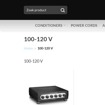
Ga
Zoeken
naar
naar:
inhoud
CONDITIONERS
POWER CORDS
A
100-120 V
Home
»
100-120 V
100-120 V