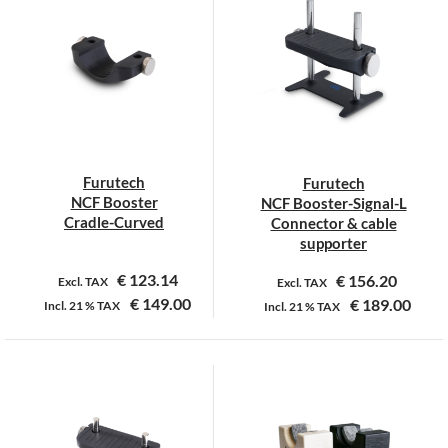
Furutech
Furutech
NCF Booster
NCF Booster-Signal-L
Cradle-Curved
Connector & cable
supporter
€
123.14
€
156.20
Excl. TAX
Excl. TAX
€
149.00
€
189.00
Incl.
21 %
TAX
Incl.
21 %
TAX