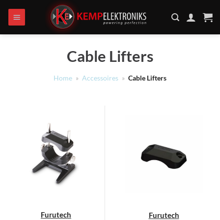
Ga
naar
inhoud
Cable Lifters
Home
»
Accessoires
»
Cable Lifters
Furutech
Furutech