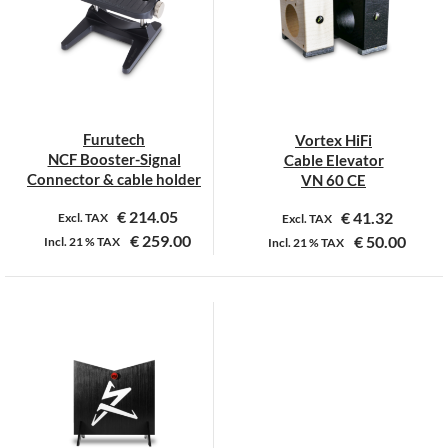
Furutech
Vortex HiFi
NCF Booster-Signal
Cable Elevator
Connector & cable holder
VN 60 CE
€
214.05
€
41.32
Excl. TAX
Excl. TAX
€
259.00
€
50.00
Incl.
21 %
TAX
Incl.
21 %
TAX
Dit
product
heeft
meerdere
variaties.
Deze
optie
kan