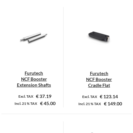
Dit
product
heeft
meerdere
variaties.
Deze
optie
kan
gekozen
worden
op
Furutech
Furutech
de
NCF Booster
NCF Booster
productpagina
Extension Shafts
Cradle Flat
€
37.19
€
123.14
Excl. TAX
Excl. TAX
€
45.00
€
149.00
Incl.
21 %
TAX
Incl.
21 %
TAX