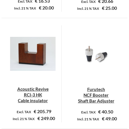
€
16.53
€
20.66
Excl. TAX
Excl. TAX
€
20.00
€
25.00
Incl.
21 %
TAX
Incl.
21 %
TAX
Dit
Dit
product
product
heeft
heeft
meerdere
meerdere
variaties.
variaties.
Deze
Deze
optie
optie
kan
kan
gekozen
gekozen
worden
worden
op
op
Acoustic Revive
Furutech
de
de
RCI-3 HK
NCF Booster
productpagina
productpagina
Cable insulator
Shaft Bar Adjuster
€
205.79
€
40.50
Excl. TAX
Excl. TAX
€
249.00
€
49.00
Incl.
21 %
TAX
Incl.
21 %
TAX