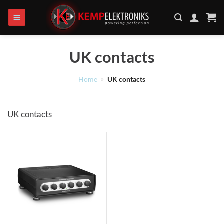
Ga
naar
inhoud
UK contacts
Home
»
UK contacts
UK contacts