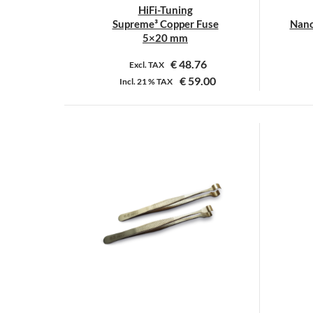
HiFi-Tuning
Supreme³ Copper Fuse
Nano
5×20 mm
€
48.76
Excl. TAX
€
59.00
Incl.
21 %
TAX
Dit
product
heeft
meerdere
variaties.
Deze
optie
kan
gekozen
worden
op
de
productpagina