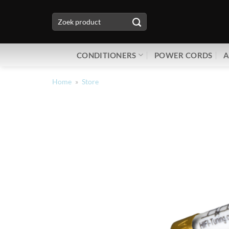
Ga
Zoeken
naar
naar:
inhoud
CONDITIONERS
POWER CORDS
A
Home
»
Store