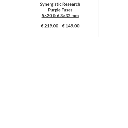
Synergistic Research
Purple Fuses
5×20 & 6.3×32 mm
€
219.00
€
149.00
Dit
product
heeft
meerdere
variaties.
Deze
optie
kan
gekozen
worden
op
de
na
productpagina