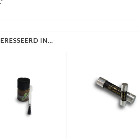
.
“
TERESSEERD IN…