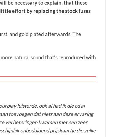
ll be necessary to explain, that these
ttle effort by replacing the stock fuses
irst, and gold plated afterwards. The
r, more natural sound that’s reproduced with
play luisterde, ook al had ik die cd al
og aan toevoegen dat niets aan deze ervaring
 deze verbeteringen kwamen met een zeer
schijnlijk onbeduidend prijskaartje die zulke