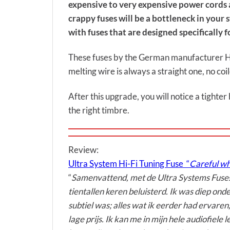
expensive to very expensive power cords a
crappy fuses will be a bottleneck in your
with fuses that are designed specifically 
These fuses by the German manufacturer HiFi
melting wire is always a straight one, no coil
After this upgrade, you will notice a tighte
the right timbre.
Review:
Ultra System Hi-Fi Tuning Fuse “
Careful wh
“
Samenvattend, met de Ultra Systems Fuses in
tientallen keren beluisterd. Ik was diep ond
subtiel was; alles wat ik eerder had ervar
lage prijs. Ik kan me in mijn hele audiofiel