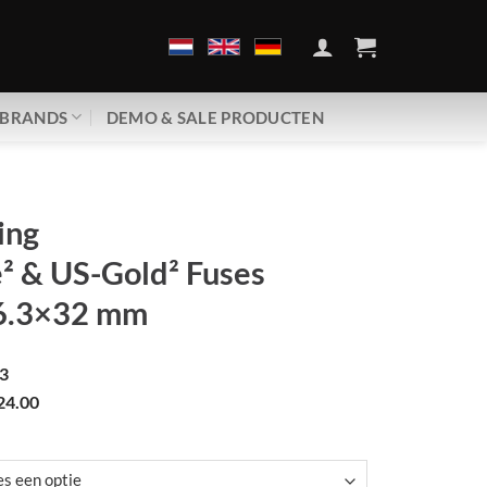
BRANDS
DEMO & SALE PRODUCTEN
ing
² & US-Gold² Fuses
6.3×32 mm
3
24.00