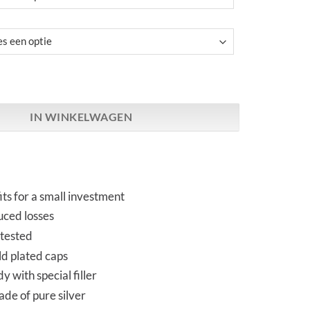
timate² & US-Gold² Fuses | 5x20 & 6.3x32 mm aantal
IN WINKELWAGEN
ts for a small investment
uced losses
 tested
ld plated caps
 with special filler
de of pure silver