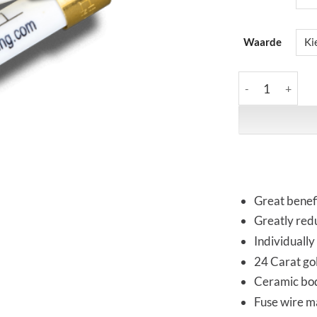
Waarde
HiFi-Tuning | Ul
Great benefi
Greatly red
Individually
24 Carat go
Ceramic body
Fuse wire ma