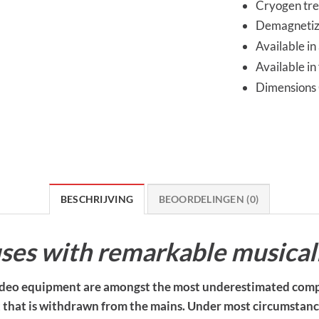
Cryogen tr
Demagneti
Available in 
Available in
Dimensions
BESCHRIJVING
BEOORDELINGEN (0)
ses with remarkable musical
& video equipment are amongst the most underestimated co
rrent that is withdrawn from the mains. Under most circumsta