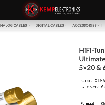
NALOG CABLES
DIGITAL CABLES
ACCESSORIES
HiFi-Tun
Ultimate
5×20 & 
€
19.8
Excl. TAX
€
Incl.
21 %
TAX
Formaat