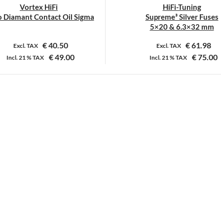
Vortex HiFi
HiFi-Tuning
 Diamant Contact Oil Sigma
Supreme³ Silver Fuses
5×20 & 6.3×32 mm
€
40.50
€
61.98
Excl. TAX
Excl. TAX
€
49.00
€
75.00
Incl.
21 %
TAX
Incl.
21 %
TAX
Dit
product
heeft
meerdere
variaties.
Deze
optie
kan
gekozen
worden
op
de
productpagi