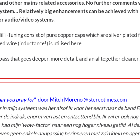
nd other mains related accessories. No further comments wi
 system… Relatively big enhancements can be achieved with li
for audio/video systems.
-Tuning consist of pure copper caps which are silver plated f
ed wire (inductance!) is utilised here.
r bass that goes deeper, more detail, and an alltogether cleane
at you pray for
” door Mitch Moreno @ stereotimes.com
 mijn systeem was het alsof ik voor het eerst naar de band Four
er de indruk, enorm verrast en ontzettend blij. Ik wil er ook n
en, had mijn ‘wow-factor’ naar een nog hoger niveau getild. Al
e leven geen enkele aanpassing herinneren met zo’n klein en ogen