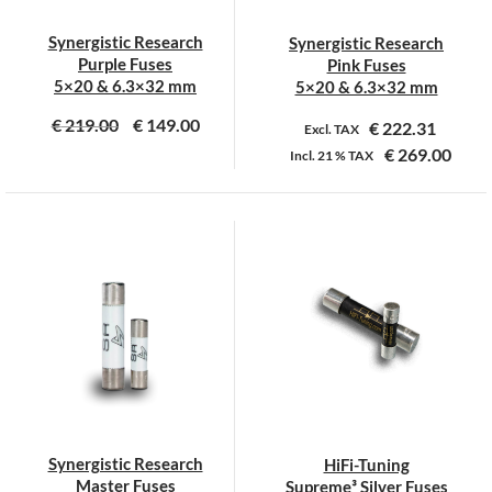
Synergistic Research
Synergistic Research
Purple Fuses
Pink Fuses
5×20 & 6.3×32 mm
5×20 & 6.3×32 mm
€
219.00
€
149.00
€
222.31
Excl. TAX
€
269.00
Incl.
21 %
TAX
Dit
Dit
product
product
heeft
heeft
meerdere
meerdere
variaties.
variaties.
Deze
Deze
optie
optie
kan
kan
gekozen
gekozen
worden
worden
op
op
Synergistic Research
HiFi-Tuning
de
de
Master Fuses
Supreme³ Silver Fuses