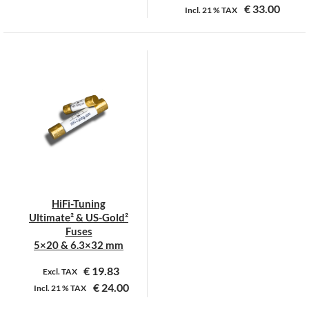
€
33.00
Incl.
21 %
TAX
Dit
Dit
product
product
heeft
heeft
meerdere
meerdere
variaties.
variaties.
Deze
Deze
optie
optie
kan
kan
gekozen
gekozen
worden
worden
op
op
HiFi-Tuning
de
de
Ultimate² & US-Gold²
productpagina
productpagina
Fuses
5×20 & 6.3×32 mm
€
19.83
Excl. TAX
€
24.00
Incl.
21 %
TAX