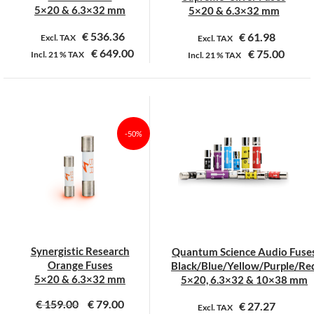
productpagina
productpagina
5×20 & 6.3×32 mm
5×20 & 6.3×32 mm
€
536.36
€
61.98
Excl. TAX
Excl. TAX
€
649.00
€
75.00
Incl.
21 %
TAX
Incl.
21 %
TAX
Dit
Dit
product
product
heeft
heeft
meerdere
meerdere
-50%
variaties.
variaties.
Deze
Deze
optie
optie
kan
kan
gekozen
gekozen
worden
worden
op
op
Synergistic Research
Quantum Science Audio Fuse
de
de
Orange Fuses
Black/Blue/Yellow/Purple/Re
productpagina
productpagina
5×20 & 6.3×32 mm
5×20, 6.3×32 & 10×38 mm
€
159.00
€
79.00
€
27.27
Excl. TAX