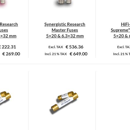
 Research
Synergistic Research
HiFi
uses
Master Fuses
Supreme³ 
3×32 mm
5×20 & 6.3×32 mm
5×20 & 
€
222.31
€
536.36
Excl. TAX
Excl. T
€
269.00
€
649.00
Incl.
21 %
TAX
Incl.
21 %
it
Dit
roduct
product
eeft
heeft
eerdere
meerdere
ariaties.
variaties.
eze
Deze
ptie
optie
an
kan
ekozen
gekozen
orden
worden