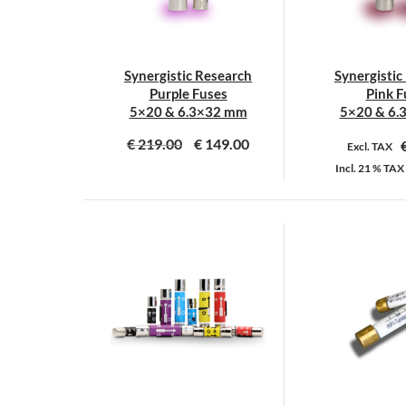
Synergistic Research
Synergistic
Purple Fuses
Pink F
5×20 & 6.3×32 mm
5×20 & 6.
€
219.00
€
149.00
Excl. TAX
Incl.
21 %
TAX
Dit
D
product
p
heeft
h
meerdere
m
variaties.
v
Deze
D
optie
o
kan
k
gekozen
g
worden
w