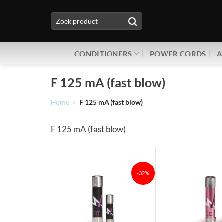
Ga
Zoeken
naar
naar:
inhoud
CONDITIONERS
POWER CORDS
A
F 125 mA (fast blow)
Home
»
F 125 mA (fast blow)
F 125 mA (fast blow)
-32%