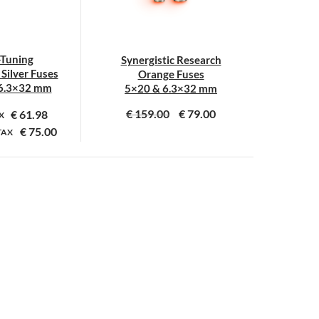
-Tuning
Synergistic Research
Silver Fuses
Orange Fuses
6.3×32 mm
5×20 & 6.3×32 mm
€
159.00
€
79.00
€
61.98
AX
€
75.00
TAX
Dit
Dit
product
product
heeft
heeft
meerdere
meerdere
variaties.
variaties.
Deze
Deze
optie
optie
kan
kan
gekozen
gekozen
worden
worden