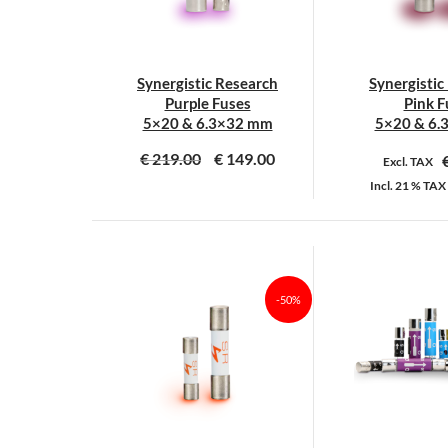
Synergistic Research
Synergistic
Purple Fuses
Pink F
5×20 & 6.3×32 mm
5×20 & 6.
€
219.00
€
149.00
Excl. TAX
Incl.
21 %
TAX
Dit
D
product
p
heeft
h
meerdere
m
-50%
variaties.
v
Deze
D
optie
o
kan
k
gekozen
g
worden
w