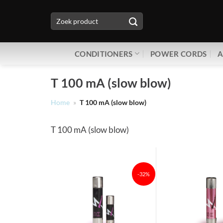
Ga
Zoeken
naar
naar:
inhoud
CONDITIONERS
POWER CORDS
A
T 100 mA (slow blow)
Home
»
T 100 mA (slow blow)
T 100 mA (slow blow)
-32%