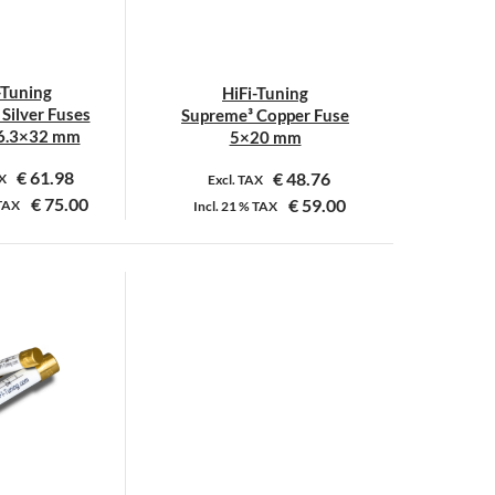
-Tuning
HiFi-Tuning
Silver Fuses
Supreme³ Copper Fuse
6.3×32 mm
5×20 mm
€
61.98
€
48.76
AX
Excl. TAX
€
75.00
€
59.00
TAX
Incl.
21 %
TAX
Dit
Dit
product
product
heeft
heeft
meerdere
meerdere
variaties.
variaties.
Deze
Deze
optie
optie
kan
kan
gekozen
gekozen
worden
worden