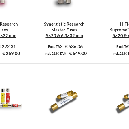
 Research
Synergistic Research
HiFi
uses
Master Fuses
Supreme³ 
3×32 mm
5×20 & 6.3×32 mm
5×20 & 
€
222.31
€
536.36
Excl. TAX
Excl. T
€
269.00
€
649.00
Incl.
21 %
TAX
Incl.
21 %
it
Dit
roduct
product
eeft
heeft
eerdere
meerdere
ariaties.
variaties.
eze
Deze
ptie
optie
an
kan
ekozen
gekozen
orden
worden