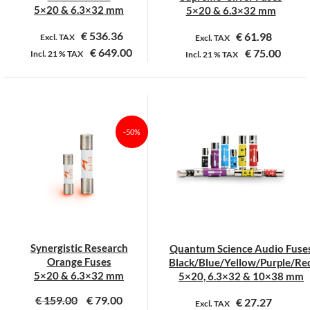
productpagina
productpagina
5×20 & 6.3×32 mm
5×20 & 6.3×32 mm
€
536.36
€
61.98
Excl. TAX
Excl. TAX
€
649.00
€
75.00
Incl.
21 %
TAX
Incl.
21 %
TAX
Dit
Dit
product
product
heeft
heeft
meerdere
meerdere
-50%
variaties.
variaties.
Deze
Deze
optie
optie
kan
kan
gekozen
gekozen
worden
worden
op
op
Synergistic Research
Quantum Science Audio Fuse
de
de
Orange Fuses
Black/Blue/Yellow/Purple/Re
productpagina
productpagina
5×20 & 6.3×32 mm
5×20, 6.3×32 & 10×38 mm
€
159.00
€
79.00
€
27.27
Excl. TAX