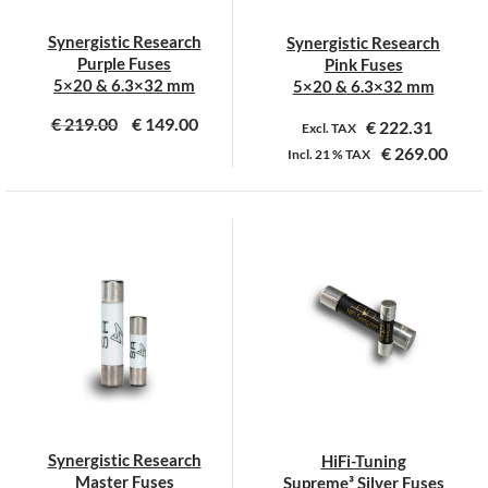
Synergistic Research
Synergistic Research
Purple Fuses
Pink Fuses
5×20 & 6.3×32 mm
5×20 & 6.3×32 mm
€
219.00
€
149.00
€
222.31
Excl. TAX
€
269.00
Incl.
21 %
TAX
Dit
Dit
product
product
heeft
heeft
meerdere
meerdere
variaties.
variaties.
Deze
Deze
optie
optie
kan
kan
gekozen
gekozen
worden
worden
op
op
Synergistic Research
HiFi-Tuning
de
de
Master Fuses
Supreme³ Silver Fuses