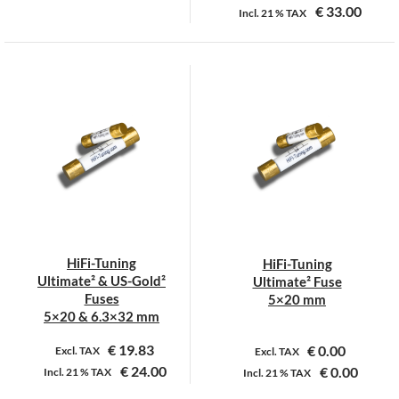
€
33.00
Incl.
21 %
TAX
Dit
Dit
product
product
heeft
heeft
meerdere
meerdere
variaties.
variaties.
Deze
Deze
optie
optie
kan
kan
gekozen
gekozen
worden
worden
op
op
HiFi-Tuning
HiFi-Tuning
de
de
Ultimate² & US-Gold²
Ultimate² Fuse
productpagina
productpagina
Fuses
5×20 mm
5×20 & 6.3×32 mm
€
19.83
€
0.00
Excl. TAX
Excl. TAX
€
24.00
€
0.00
Incl.
21 %
TAX
Incl.
21 %
TAX