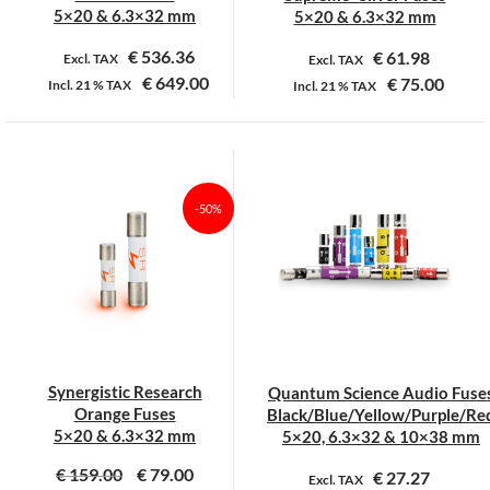
productpagina
productpagina
5×20 & 6.3×32 mm
5×20 & 6.3×32 mm
€
536.36
€
61.98
Excl. TAX
Excl. TAX
€
649.00
€
75.00
Incl.
21 %
TAX
Incl.
21 %
TAX
Dit
Dit
product
product
heeft
heeft
meerdere
meerdere
-50%
variaties.
variaties.
Deze
Deze
optie
optie
kan
kan
gekozen
gekozen
worden
worden
op
op
Synergistic Research
Quantum Science Audio Fuse
de
de
Orange Fuses
Black/Blue/Yellow/Purple/Re
productpagina
productpagina
5×20 & 6.3×32 mm
5×20, 6.3×32 & 10×38 mm
€
159.00
€
79.00
€
27.27
Excl. TAX