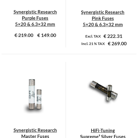
Synergistic Research
Synergistic Research
Purple Fuses
Pink Fuses
5×20 & 6.3×32 mm
5×20 & 6.3×32 mm
€
219.00
€
149.00
€
222.31
Excl. TAX
€
269.00
Incl.
21 %
TAX
Dit
Dit
product
product
heeft
heeft
meerdere
meerdere
variaties.
variaties.
Deze
Deze
optie
optie
kan
kan
gekozen
gekozen
worden
worden
op
op
Synergistic Research
HiFi-Tuning
de
de
Master Fuses
Supreme³ Silver Fuses