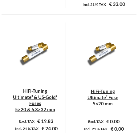
€
33.00
Incl.
21 %
TAX
Dit
Dit
product
product
heeft
heeft
meerdere
meerdere
variaties.
variaties.
Deze
Deze
optie
optie
kan
kan
gekozen
gekozen
worden
worden
op
op
HiFi-Tuning
HiFi-Tuning
de
de
Ultimate² & US-Gold²
Ultimate² Fuse
productpagina
productpagina
Fuses
5×20 mm
5×20 & 6.3×32 mm
€
19.83
€
0.00
Excl. TAX
Excl. TAX
€
24.00
€
0.00
Incl.
21 %
TAX
Incl.
21 %
TAX