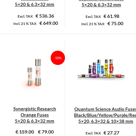
productpagina
productpagina
5×20 & 6.3×32 mm
5×20 & 6.3×32 mm
€
536.36
€
61.98
Excl. TAX
Excl. TAX
€
649.00
€
75.00
Incl.
21 %
TAX
Incl.
21 %
TAX
Dit
Dit
product
product
heeft
heeft
meerdere
meerdere
-50%
variaties.
variaties.
Deze
Deze
optie
optie
kan
kan
gekozen
gekozen
worden
worden
op
op
Synergistic Research
Quantum Science Audio Fuse
de
de
Orange Fuses
Black/Blue/Yellow/Purple/Re
productpagina
productpagina
5×20 & 6.3×32 mm
5×20, 6.3×32 & 10×38 mm
€
159.00
€
79.00
€
27.27
Excl. TAX