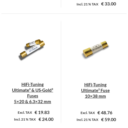
€
33.00
Incl.
21 %
TAX
Dit
Dit
product
product
heeft
heeft
meerdere
meerdere
variaties.
variaties.
Deze
Deze
optie
optie
kan
kan
gekozen
gekozen
worden
worden
op
op
HiFi-Tuning
HiFi-Tuning
de
de
Ultimate² & US-Gold²
Ultimate² Fuse
productpagina
productpagina
Fuses
10×38 mm
5×20 & 6.3×32 mm
€
19.83
€
48.76
Excl. TAX
Excl. TAX
€
24.00
€
59.00
Incl.
21 %
TAX
Incl.
21 %
TAX