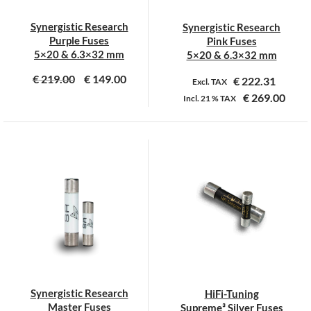
Synergistic Research
Synergistic Research
Purple Fuses
Pink Fuses
5×20 & 6.3×32 mm
5×20 & 6.3×32 mm
€
219.00
€
149.00
€
222.31
Excl. TAX
€
269.00
Incl.
21 %
TAX
Dit
Dit
product
product
heeft
heeft
meerdere
meerdere
variaties.
variaties.
Deze
Deze
optie
optie
kan
kan
gekozen
gekozen
worden
worden
op
op
Synergistic Research
HiFi-Tuning
de
de
Master Fuses
Supreme³ Silver Fuses