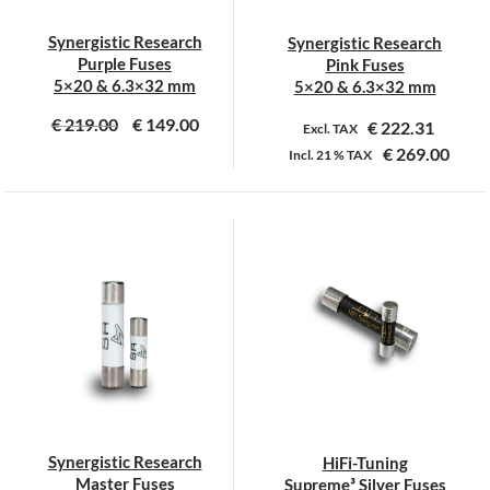
Synergistic Research
Synergistic Research
Purple Fuses
Pink Fuses
5×20 & 6.3×32 mm
5×20 & 6.3×32 mm
€
219.00
€
149.00
€
222.31
Excl. TAX
€
269.00
Incl.
21 %
TAX
Dit
Dit
product
product
heeft
heeft
meerdere
meerdere
variaties.
variaties.
Deze
Deze
optie
optie
kan
kan
gekozen
gekozen
worden
worden
op
op
Synergistic Research
HiFi-Tuning
de
de
Master Fuses
Supreme³ Silver Fuses