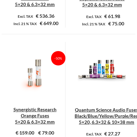
productpagina
productpagina
5×20 & 6.3×32 mm
5×20 & 6.3×32 mm
€
536.36
€
61.98
Excl. TAX
Excl. TAX
€
649.00
€
75.00
Incl.
21 %
TAX
Incl.
21 %
TAX
Dit
Dit
product
product
heeft
heeft
meerdere
meerdere
-50%
variaties.
variaties.
Deze
Deze
optie
optie
kan
kan
gekozen
gekozen
worden
worden
op
op
Synergistic Research
Quantum Science Audio Fuse
de
de
Orange Fuses
Black/Blue/Yellow/Purple/Re
productpagina
productpagina
5×20 & 6.3×32 mm
5×20, 6.3×32 & 10×38 mm
€
159.00
€
79.00
€
27.27
Excl. TAX