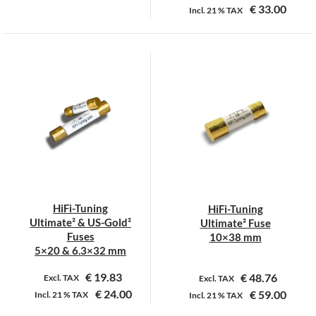
€
33.00
Incl.
21 %
TAX
Dit
Dit
product
product
heeft
heeft
meerdere
meerdere
variaties.
variaties.
Deze
Deze
optie
optie
kan
kan
gekozen
gekozen
worden
worden
op
op
HiFi-Tuning
HiFi-Tuning
de
de
Ultimate² & US-Gold²
Ultimate² Fuse
productpagina
productpagina
Fuses
10×38 mm
5×20 & 6.3×32 mm
€
19.83
€
48.76
Excl. TAX
Excl. TAX
€
24.00
€
59.00
Incl.
21 %
TAX
Incl.
21 %
TAX