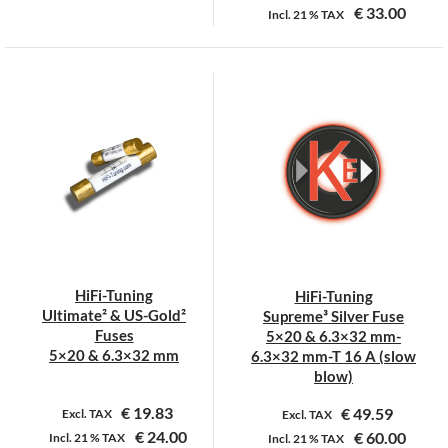
€
33.00
Incl.
21 %
TAX
Dit
Dit
product
product
heeft
heeft
meerdere
meerdere
variaties.
variaties.
Deze
Deze
optie
optie
kan
kan
gekozen
gekozen
worden
worden
op
op
HiFi-Tuning
HiFi-Tuning
de
de
Ultimate² & US-Gold²
Supreme³ Silver Fuse
productpagina
productpagina
Fuses
5×20 & 6.3×32 mm-
5×20 & 6.3×32 mm
6.3×32 mm-T 16 A (slow
blow)
€
19.83
€
49.59
Excl. TAX
Excl. TAX
€
24.00
€
60.00
Incl.
21 %
TAX
Incl.
21 %
TAX