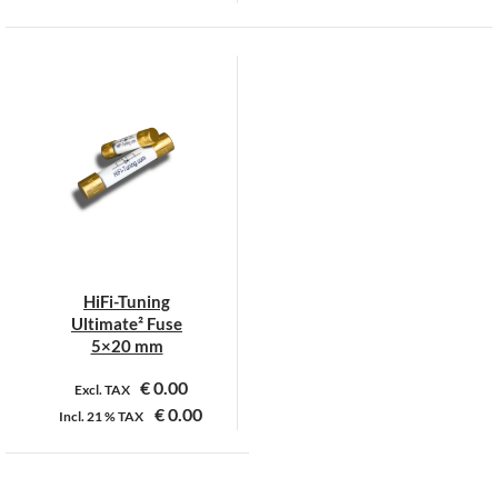
Dit
product
heeft
meerdere
variaties.
Deze
optie
kan
gekozen
worden
op
HiFi-Tuning
de
Ultimate² Fuse
productpagina
5×20 mm
€
0.00
Excl. TAX
€
0.00
Incl.
21 %
TAX