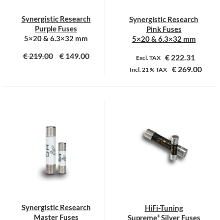
Synergistic Research
Synergistic Research
Purple Fuses
Pink Fuses
5×20 & 6.3×32 mm
5×20 & 6.3×32 mm
€
219.00
€
149.00
€
222.31
Excl. TAX
€
269.00
Incl.
21 %
TAX
Dit
Dit
product
product
heeft
heeft
meerdere
meerdere
variaties.
variaties.
Deze
Deze
optie
optie
kan
kan
gekozen
gekozen
worden
worden
op
op
Synergistic Research
HiFi-Tuning
de
de
Master Fuses
Supreme³ Silver Fuses