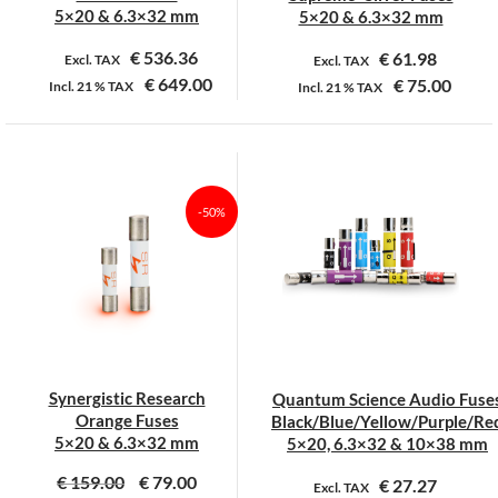
productpagina
productpagina
5×20 & 6.3×32 mm
5×20 & 6.3×32 mm
€
536.36
€
61.98
Excl. TAX
Excl. TAX
€
649.00
€
75.00
Incl.
21 %
TAX
Incl.
21 %
TAX
Dit
Dit
product
product
heeft
heeft
meerdere
meerdere
-50%
variaties.
variaties.
Deze
Deze
optie
optie
kan
kan
gekozen
gekozen
worden
worden
op
op
Synergistic Research
Quantum Science Audio Fuse
de
de
Orange Fuses
Black/Blue/Yellow/Purple/Re
productpagina
productpagina
5×20 & 6.3×32 mm
5×20, 6.3×32 & 10×38 mm
€
159.00
€
79.00
€
27.27
Excl. TAX