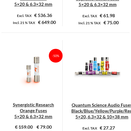
productpagina
productpagina
5×20 & 6.3×32 mm
5×20 & 6.3×32 mm
€
536.36
€
61.98
Excl. TAX
Excl. TAX
€
649.00
€
75.00
Incl.
21 %
TAX
Incl.
21 %
TAX
Dit
Dit
product
product
heeft
heeft
meerdere
meerdere
-50%
variaties.
variaties.
Deze
Deze
optie
optie
kan
kan
gekozen
gekozen
worden
worden
op
op
Synergistic Research
Quantum Science Audio Fuse
de
de
Orange Fuses
Black/Blue/Yellow/Purple/Re
productpagina
productpagina
5×20 & 6.3×32 mm
5×20, 6.3×32 & 10×38 mm
€
159.00
€
79.00
€
27.27
Excl. TAX