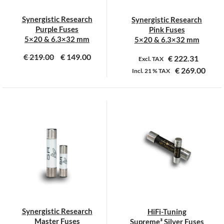
Synergistic Research
Synergistic Research
Purple Fuses
Pink Fuses
5×20 & 6.3×32 mm
5×20 & 6.3×32 mm
€
219.00
€
149.00
€
222.31
Excl. TAX
€
269.00
Incl.
21 %
TAX
Dit
Dit
product
product
heeft
heeft
meerdere
meerdere
variaties.
variaties.
Deze
Deze
optie
optie
kan
kan
gekozen
gekozen
worden
worden
op
op
Synergistic Research
HiFi-Tuning
de
de
Master Fuses
Supreme³ Silver Fuses