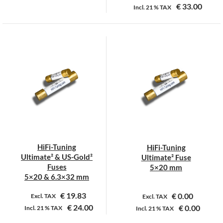
€
33.00
Incl.
21 %
TAX
Dit
Dit
product
product
heeft
heeft
meerdere
meerdere
variaties.
variaties.
Deze
Deze
optie
optie
kan
kan
gekozen
gekozen
worden
worden
op
op
HiFi-Tuning
HiFi-Tuning
de
de
Ultimate² & US-Gold²
Ultimate² Fuse
productpagina
productpagina
Fuses
5×20 mm
5×20 & 6.3×32 mm
€
19.83
€
0.00
Excl. TAX
Excl. TAX
€
24.00
€
0.00
Incl.
21 %
TAX
Incl.
21 %
TAX