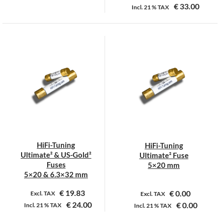
€
33.00
Incl.
21 %
TAX
Dit
Dit
product
product
heeft
heeft
meerdere
meerdere
variaties.
variaties.
Deze
Deze
optie
optie
kan
kan
gekozen
gekozen
worden
worden
op
op
HiFi-Tuning
HiFi-Tuning
de
de
Ultimate² & US-Gold²
Ultimate² Fuse
productpagina
productpagina
Fuses
5×20 mm
5×20 & 6.3×32 mm
€
19.83
€
0.00
Excl. TAX
Excl. TAX
€
24.00
€
0.00
Incl.
21 %
TAX
Incl.
21 %
TAX