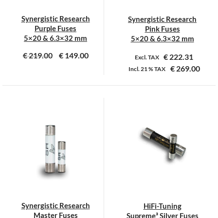
Synergistic Research
Synergistic Research
Purple Fuses
Pink Fuses
5×20 & 6.3×32 mm
5×20 & 6.3×32 mm
€
219.00
€
149.00
€
222.31
Excl. TAX
€
269.00
Incl.
21 %
TAX
Dit
Dit
product
product
heeft
heeft
meerdere
meerdere
variaties.
variaties.
Deze
Deze
optie
optie
kan
kan
gekozen
gekozen
worden
worden
op
op
Synergistic Research
HiFi-Tuning
de
de
Master Fuses
Supreme³ Silver Fuses