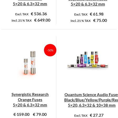
productpagina
productpagina
5×20 & 6.3×32 mm
5×20 & 6.3×32 mm
€
536.36
€
61.98
Excl. TAX
Excl. TAX
€
649.00
€
75.00
Incl.
21 %
TAX
Incl.
21 %
TAX
Dit
Dit
product
product
heeft
heeft
meerdere
meerdere
-50%
variaties.
variaties.
Deze
Deze
optie
optie
kan
kan
gekozen
gekozen
worden
worden
op
op
Synergistic Research
Quantum Science Audio Fuse
de
de
Orange Fuses
Black/Blue/Yellow/Purple/Re
productpagina
productpagina
5×20 & 6.3×32 mm
5×20, 6.3×32 & 10×38 mm
€
159.00
€
79.00
€
27.27
Excl. TAX