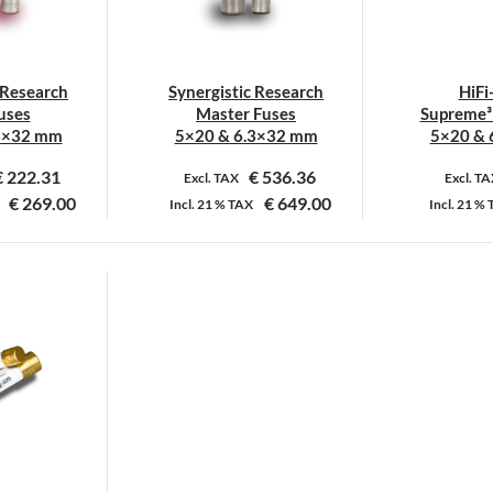
 Research
Synergistic Research
HiFi
uses
Master Fuses
Supreme³ 
3×32 mm
5×20 & 6.3×32 mm
5×20 & 
€
222.31
€
536.36
Excl. TAX
Excl. T
€
269.00
€
649.00
Incl.
21 %
TAX
Incl.
21 %
it
Dit
roduct
product
eeft
heeft
eerdere
meerdere
ariaties.
variaties.
eze
Deze
ptie
optie
an
kan
ekozen
gekozen
orden
worden