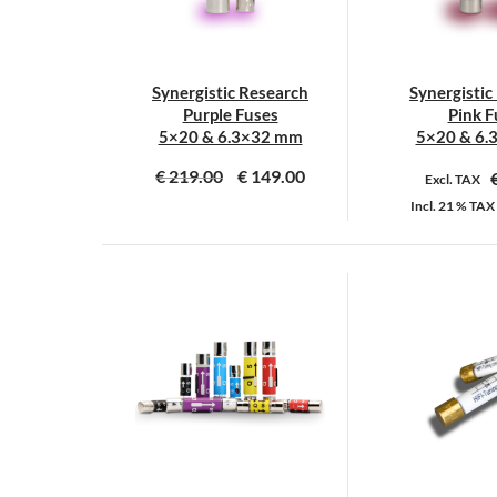
Synergistic Research
Synergistic
Purple Fuses
Pink F
5×20 & 6.3×32 mm
5×20 & 6.
€
219.00
€
149.00
Excl. TAX
Incl.
21 %
TAX
Dit
D
product
p
heeft
h
meerdere
m
variaties.
v
Deze
D
optie
o
kan
k
gekozen
g
worden
w