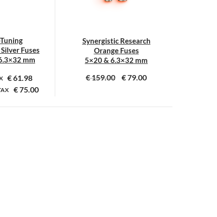
-Tuning
Synergistic Research
Silver Fuses
Orange Fuses
6.3×32 mm
5×20 & 6.3×32 mm
€
159.00
€
79.00
€
61.98
AX
€
75.00
TAX
Dit
Dit
product
product
heeft
heeft
meerdere
meerdere
variaties.
variaties.
Deze
Deze
optie
optie
kan
kan
gekozen
gekozen
worden
worden