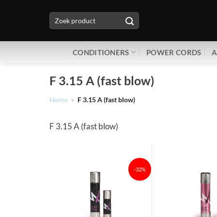
Ga
Zoeken
naar
naar:
inhoud
CONDITIONERS
POWER CORDS
A
F 3.15 A (fast blow)
Home
»
F 3.15 A (fast blow)
F 3.15 A (fast blow)
-32%