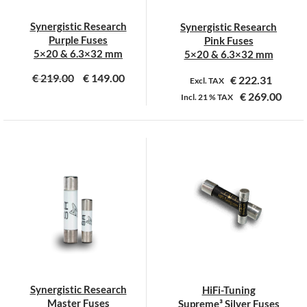
Synergistic Research
Synergistic Research
Purple Fuses
Pink Fuses
5×20 & 6.3×32 mm
5×20 & 6.3×32 mm
€
219.00
€
149.00
€
222.31
Excl. TAX
€
269.00
Incl.
21 %
TAX
Dit
Dit
product
product
heeft
heeft
meerdere
meerdere
variaties.
variaties.
Deze
Deze
optie
optie
kan
kan
gekozen
gekozen
worden
worden
op
op
Synergistic Research
HiFi-Tuning
de
de
Master Fuses
Supreme³ Silver Fuses