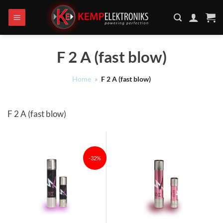
Ga
naar
inhoud
F 2 A (fast blow)
Home
»
F 2 A (fast blow)
F 2 A (fast blow)
-32%