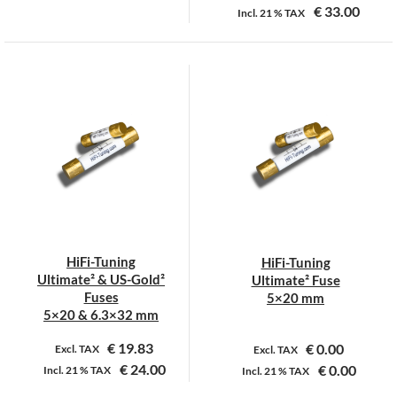
€
33.00
Incl.
21 %
TAX
Dit
Dit
product
product
heeft
heeft
meerdere
meerdere
variaties.
variaties.
Deze
Deze
optie
optie
kan
kan
gekozen
gekozen
worden
worden
op
op
HiFi-Tuning
HiFi-Tuning
de
de
Ultimate² & US-Gold²
Ultimate² Fuse
productpagina
productpagina
Fuses
5×20 mm
5×20 & 6.3×32 mm
€
19.83
€
0.00
Excl. TAX
Excl. TAX
€
24.00
€
0.00
Incl.
21 %
TAX
Incl.
21 %
TAX