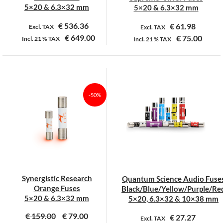
productpagina
productpagina
5×20 & 6.3×32 mm
5×20 & 6.3×32 mm
€
536.36
€
61.98
Excl. TAX
Excl. TAX
€
649.00
€
75.00
Incl.
21 %
TAX
Incl.
21 %
TAX
Dit
Dit
product
product
heeft
heeft
meerdere
meerdere
-50%
variaties.
variaties.
Deze
Deze
optie
optie
kan
kan
gekozen
gekozen
worden
worden
op
op
Synergistic Research
Quantum Science Audio Fuse
de
de
Orange Fuses
Black/Blue/Yellow/Purple/Re
productpagina
productpagina
5×20 & 6.3×32 mm
5×20, 6.3×32 & 10×38 mm
€
159.00
€
79.00
€
27.27
Excl. TAX