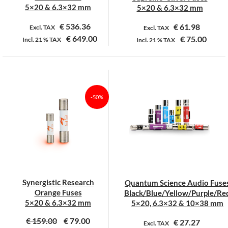
productpagina
productpagina
5×20 & 6.3×32 mm
5×20 & 6.3×32 mm
€
536.36
€
61.98
Excl. TAX
Excl. TAX
€
649.00
€
75.00
Incl.
21 %
TAX
Incl.
21 %
TAX
Dit
Dit
product
product
heeft
heeft
meerdere
meerdere
-50%
variaties.
variaties.
Deze
Deze
optie
optie
kan
kan
gekozen
gekozen
worden
worden
op
op
Synergistic Research
Quantum Science Audio Fuse
de
de
Orange Fuses
Black/Blue/Yellow/Purple/Re
productpagina
productpagina
5×20 & 6.3×32 mm
5×20, 6.3×32 & 10×38 mm
€
159.00
€
79.00
€
27.27
Excl. TAX