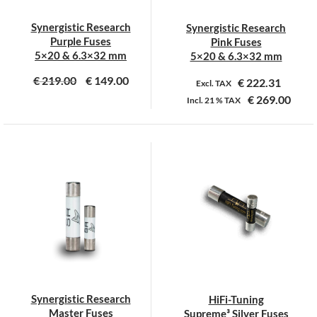
Synergistic Research
Synergistic Research
Purple Fuses
Pink Fuses
5×20 & 6.3×32 mm
5×20 & 6.3×32 mm
€
219.00
€
149.00
€
222.31
Excl. TAX
€
269.00
Incl.
21 %
TAX
Dit
Dit
product
product
heeft
heeft
meerdere
meerdere
variaties.
variaties.
Deze
Deze
optie
optie
kan
kan
gekozen
gekozen
worden
worden
op
op
Synergistic Research
HiFi-Tuning
de
de
Master Fuses
Supreme³ Silver Fuses