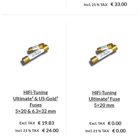
€
33.00
Incl.
21 %
TAX
Dit
Dit
product
product
heeft
heeft
meerdere
meerdere
variaties.
variaties.
Deze
Deze
optie
optie
kan
kan
gekozen
gekozen
worden
worden
op
op
HiFi-Tuning
HiFi-Tuning
de
de
Ultimate² & US-Gold²
Ultimate² Fuse
productpagina
productpagina
Fuses
5×20 mm
5×20 & 6.3×32 mm
€
19.83
€
0.00
Excl. TAX
Excl. TAX
€
24.00
€
0.00
Incl.
21 %
TAX
Incl.
21 %
TAX