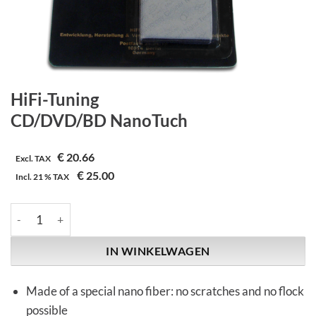
HiFi-Tuning
CD/DVD/BD NanoTuch
€
20.66
Excl. TAX
€
25.00
Incl.
21 %
TAX
HiFi-Tuning | CD/DVD/BD NanoTuch aantal
IN WINKELWAGEN
Made of a special nano fiber: no scratches and no flock
possible