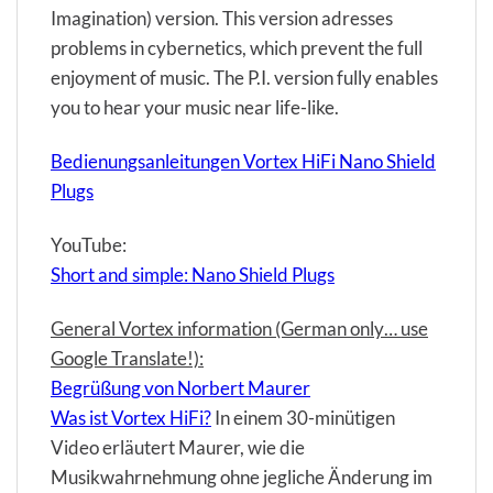
Imagination) version. This version adresses
problems in cybernetics, which prevent the full
enjoyment of music. The P.I. version fully enables
you to hear your music near life-like.
Bedienungsanleitungen Vortex HiFi Nano Shield
Plugs
YouTube:
Short and simple: Nano Shield Plugs
General Vortex information (German only… use
Google Translate!):
Begrüßung von Norbert Maurer
Was ist Vortex HiFi?
In einem 30-minütigen
Video erläutert Maurer, wie die
Musikwahrnehmung ohne jegliche Änderung im