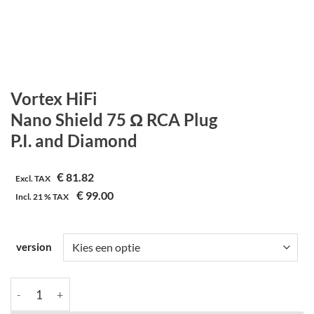
Vortex HiFi
Nano Shield 75 Ω RCA Plug
P.I. and Diamond
€
81.82
Excl. TAX
€
99.00
Incl.
21 %
TAX
version
Vortex HiFi | Nano Shield 75 Ω RCA Plug | P.I. and Diamond aant