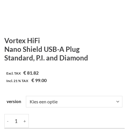
Vortex HiFi
Nano Shield USB-A Plug
Standard, P.I. and Diamond
€
81.82
Excl. TAX
€
99.00
Incl.
21 %
TAX
version
Vortex HiFi | Nano Shield USB-A Plug | Standard, P.I. and Diamo