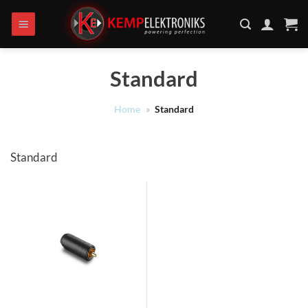
Ga
naar
inhoud
Standard
Home
»
Standard
Standard