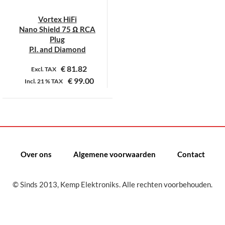
Vortex HiFi
Nano Shield 75 Ω RCA
Plug
P.I. and Diamond
€
81.82
Excl. TAX
€
99.00
Incl.
21 %
TAX
Dit
product
heeft
meerdere
variaties.
Over ons
Algemene voorwaarden
Contact
Deze
optie
kan
© Sinds 2013, Kemp Elektroniks. Alle rechten voorbehouden.
gekozen
worden
op