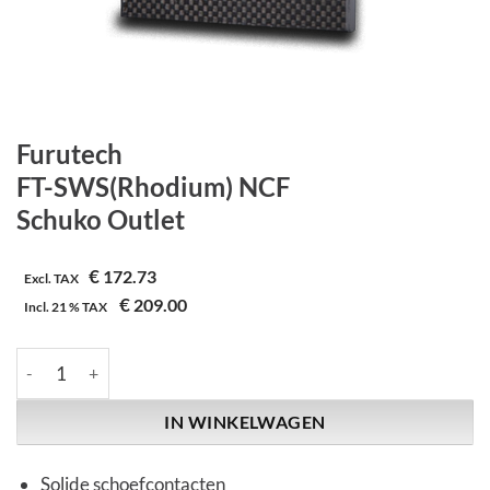
Furutech
FT-SWS(Rhodium) NCF
Schuko Outlet
€
172.73
Excl. TAX
€
209.00
Incl.
21 %
TAX
Furutech | FT-SWS(Rhodium) NCF | Schuko Outlet aantal
IN WINKELWAGEN
Solide schoefcontacten