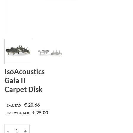
IsoAcoustics
Gaia II
Carpet Disk
€
20.66
Excl. TAX
€
25.00
Incl.
21 %
TAX
IsoAcoustics | Gaia II | Carpet Disk aantal