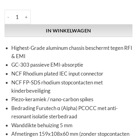
Furutech | FT-SWS-D NCF(R) | Shielded 2-Way distributor aanta
IN WINKELWAGEN
Highest-Grade aluminum chassis beschermt tegen RFI
& EMI
GC-303 passieve EMI-absorptie
NCF Rhodium plated IEC input connector
NCF FP-SDS rhodium stopcontacten met
kinderbeveiliging
Piezo-keramiek / nano-carbon spikes
Bedrading Furutech α (Alpha) PCOCC met anti-
resonant isolatie sterbedraad
Wanddikte behuizing 5 mm
Afmetingen 159x108x60 mm (zonder stopcontacten