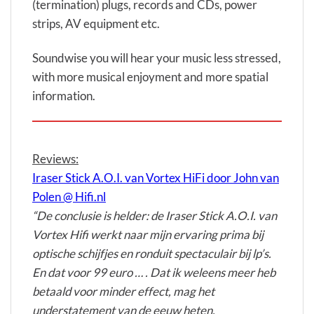
(termination) plugs, records and CDs, power
strips, AV equipment etc.
Soundwise you will hear your music less stressed,
with more musical enjoyment and more spatial
information.
Reviews:
Iraser Stick A.O.I. van Vortex HiFi door John van
Polen @ Hifi.nl
“De conclusie is helder: de Iraser Stick A.O.I. van
Vortex Hifi werkt naar mijn ervaring prima bij
optische schijfjes en ronduit spectaculair bij lp’s.
En dat voor 99 euro … . Dat ik weleens meer heb
betaald voor minder effect, mag het
understatement van de eeuw heten.