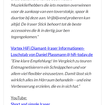
Muziekliefhebbers die iets moeten overwinnen
voor de aankoop van een toverstokje, spoor ik
daartoe bij deze aan. Vrijblijvend proberen kan
altijd. De Iraser Stick behoort tot de beste
accessoires die ik in dertig jaar ben
tegengekomen.”
Vortex HiFi Diamant-Iraser Informationen-
Loschstab von Daniel Plassmann @ hifi-today.de
“Eine klare Empfehlung! Im Vergleich zu teuren
Entmagnetisierern ein Schnäppchen und vor
allem viel flexibler einzusetzen. Damit lässt sich
wirklich alles im Hörraum behandeln – und eine
Verbesserung erzielen, die es in sich hat.”
YouTube:
Short and simple Iraser