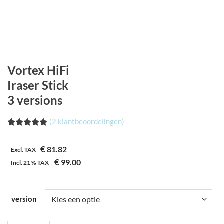
Vortex HiFi
Iraser Stick
3 versions
(
2
klantbeoordelingen)
Waardering
2
5.00
op 5
€
81.82
gebaseerd
Excl. TAX
op
€
99.00
Incl.
21 %
TAX
klantbeoordelingen
version