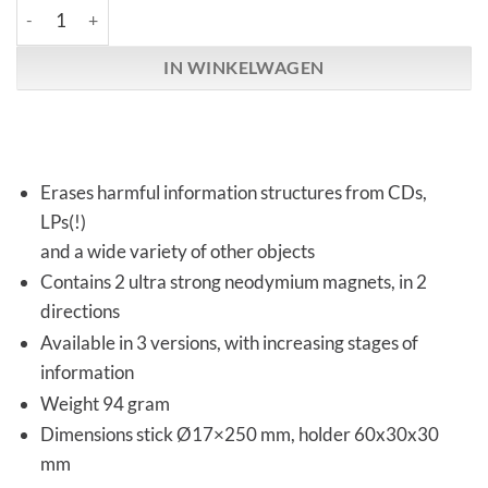
Vortex HiFi | Iraser Stick | 3 versions aantal
IN WINKELWAGEN
Erases harmful information structures from CDs,
LPs(!)
and a wide variety of other objects
Contains 2 ultra strong neodymium magnets, in 2
directions
Available in 3 versions, with increasing stages of
information
Weight 94 gram
Dimensions stick Ø17×250 mm, holder 60x30x30
mm