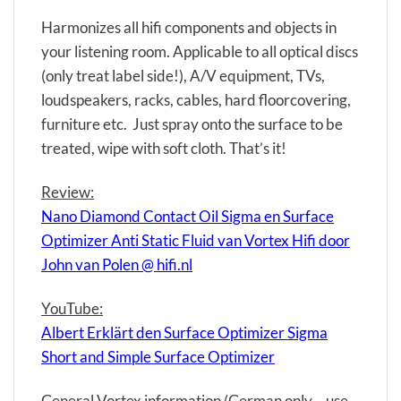
Harmonizes all hifi components and objects in
your listening room. Applicable to all optical discs
(only treat label side!), A/V equipment, TVs,
loudspeakers, racks, cables, hard floorcovering,
furniture etc. Just spray onto the surface to be
treated, wipe with soft cloth. That’s it!
Review:
Nano Diamond Contact Oil Sigma en Surface
Optimizer Anti Static Fluid van Vortex Hifi door
John van Polen @ hifi.nl
YouTube:
Albert Erklärt den Surface Optimizer Sigma
Short and Simple Surface Optimizer
General Vortex information (German only… use