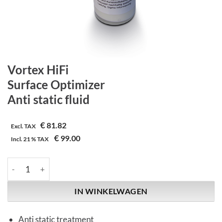
Vortex HiFi
Surface Optimizer
Anti static fluid
€
81.82
Excl. TAX
€
99.00
Incl.
21 %
TAX
Vortex HiFi | Surface Optimizer | Anti static fluid aantal
IN WINKELWAGEN
Anti static treatment