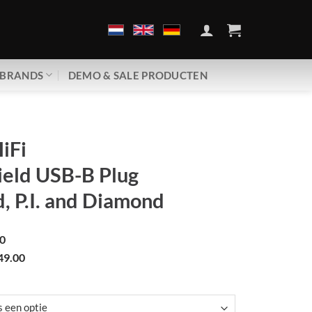
BRANDS
DEMO & SALE PRODUCTEN
iFi
ield USB-B Plug
, P.I. and Diamond
0
49.00