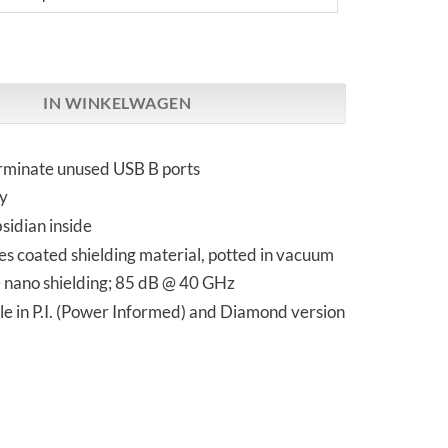
no Shield USB-B Plug | Standard, P.I. and Diamond aantal
IN WINKELWAGEN
rminate unused USB B ports
ay
sidian inside
s coated shielding material, potted in vacuum
 nano shielding; 85 dB @ 40 GHz
le in P.I. (Power Informed) and Diamond version