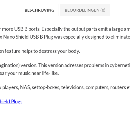
BESCHRIJVING
BEOORDELINGEN (0)
ore USB B ports. Especially the output parts emit a large amo
 Nano Shield USB B Plug was especially designed to eliminate
on feature helps to destress your body.
Imagination) version. This version adresses problems in cybernet
ear your music near life-like.
 players, NAS, settop-boxes, televisions, computers, routers e
hield Plugs