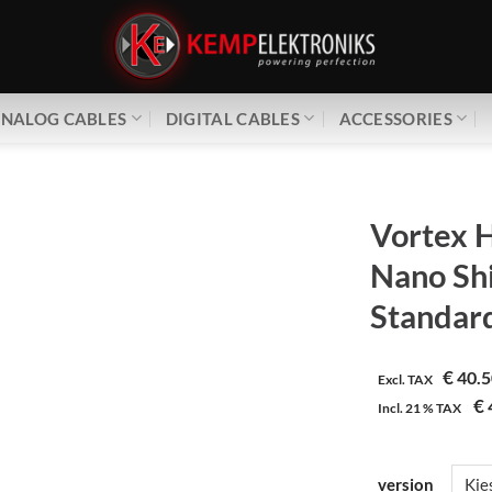
NALOG CABLES
DIGITAL CABLES
ACCESSORIES
Vortex H
Nano Sh
Standard
€
40.5
Excl. TAX
€
Incl.
21 %
TAX
version