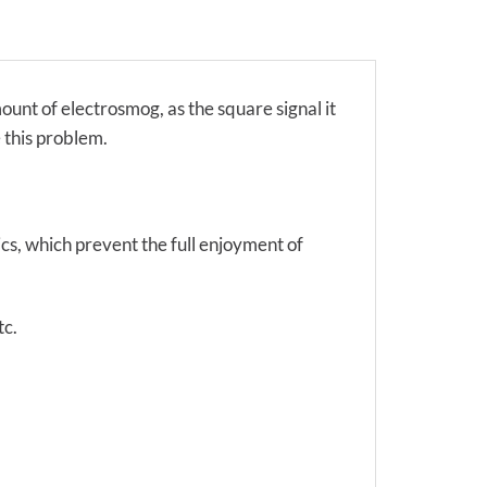
unt of electrosmog, as the square signal it
 this problem.
ics, which prevent the full enjoyment of
tc.