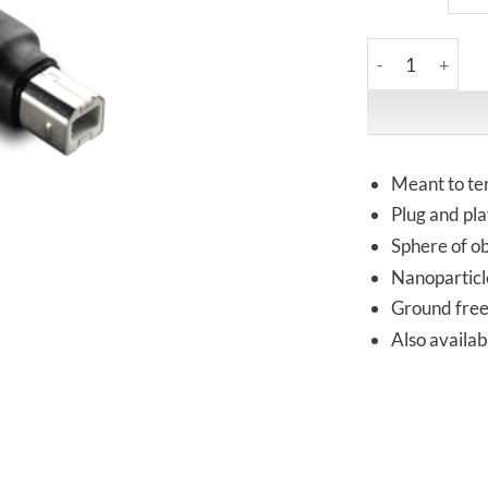
Vortex HiFi | Na
Meant to te
Plug and pl
Sphere of ob
Nanoparticle
Ground free
Also availab