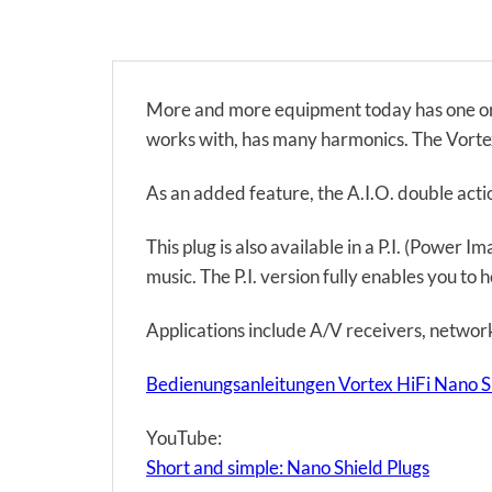
More and more equipment today has one or m
works with, has many harmonics. The Vortex
As an added feature, the A.I.O. double acti
This plug is also available in a P.I. (Power 
music. The P.I. version fully enables you to h
Applications include A/V receivers, network
Bedienungsanleitungen Vortex HiFi Nano S
YouTube:
Short and simple: Nano Shield Plugs