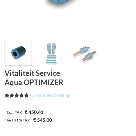
Vitaliteit Service
Aqua OPTIMIZER
(
1
klantbeoordeling)
Waardering
1
5.00
op 5
€
450.41
gebaseerd
Excl. TAX
op
€
545.00
Incl.
21 %
TAX
klantbeoordeling