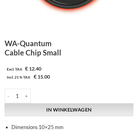
WA-Quantum
Cable Chip Small
€
12.40
Excl. TAX
€
15.00
Incl.
21 %
TAX
WA-Quantum | Cable Chip Small aantal
IN WINKELWAGEN
Dimensions 10×25 mm