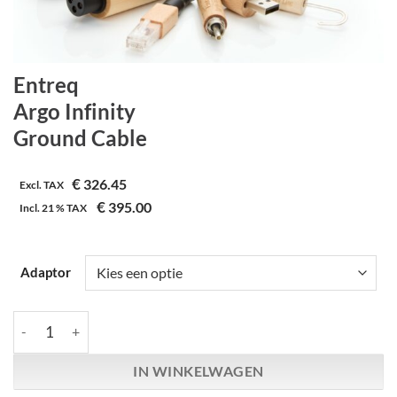
Entreq
Argo Infinity
Ground Cable
€
326.45
Excl. TAX
€
395.00
Incl.
21 %
TAX
Adaptor
Entreq | Argo Infinity | Ground Cable aantal
IN WINKELWAGEN