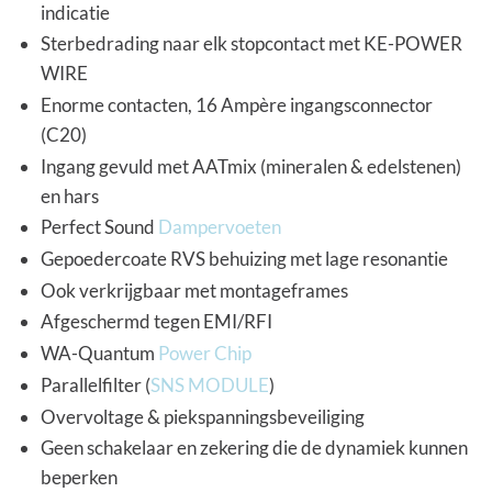
indicatie
Sterbedrading naar elk stopcontact met KE-POWER
WIRE
Enorme contacten, 16 Ampère ingangsconnector
(C20)
Ingang gevuld met AATmix (mineralen & edelstenen)
en hars
Perfect Sound
Dampervoeten
Gepoedercoate RVS behuizing met lage resonantie
Ook verkrijgbaar met montageframes
Afgeschermd tegen EMI/RFI
WA-Quantum
Power Chip
Parallelfilter (
SNS MODULE
)
Overvoltage & piekspanningsbeveiliging
Geen schakelaar en zekering die de dynamiek kunnen
beperken