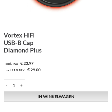
Vortex HiFi
USB-B Cap
Diamond Plus
€
23.97
Excl. TAX
€
29.00
Incl.
21 %
TAX
Vortex HiFi | USB-B Cap | Diamond Plus aantal
IN WINKELWAGEN