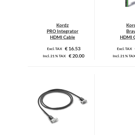
Kordz
Kor
PRO Integrator
Bra
HDMI Cable
HDMI C
€
16.53
Excl. TAX
Excl. TAX
€
20.00
Incl.
21 %
TAX
Incl.
21 %
TA
Dit
D
product
p
heeft
h
meerdere
m
variaties.
v
Deze
D
optie
o
kan
k
gekozen
g
worden
w