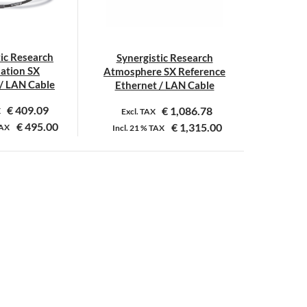
tic Research
Synergistic Research
ation SX
Atmosphere SX Reference
 / LAN Cable
Ethernet / LAN Cable
€
409.09
€
1,086.78
X
Excl. TAX
€
495.00
€
1,315.00
AX
Incl.
21 %
TAX
Dit
Dit
product
product
heeft
heeft
meerdere
meerdere
variaties.
variaties.
Deze
Deze
optie
optie
kan
kan
gekozen
gekozen
worden
worden