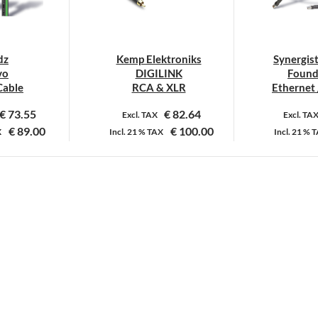
dz
Kemp Elektroniks
Synergis
vo
DIGILINK
Found
able
RCA & XLR
Ethernet
€
73.55
€
82.64
Excl. TAX
Excl. TA
€
89.00
€
100.00
X
Incl.
21 %
TAX
Incl.
21 %
T
it
Dit
roduct
product
eeft
heeft
eerdere
meerdere
ariaties.
variaties.
eze
Deze
ptie
optie
an
kan
ekozen
gekozen
orden
worden