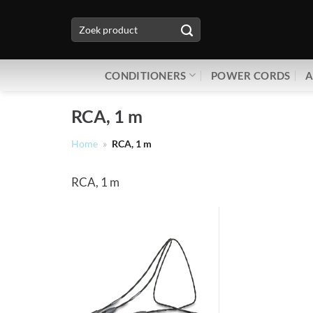
Ga
Zoeken
naar
naar:
inhoud
CONDITIONERS
POWER CORDS
A
RCA, 1 m
Home
»
RCA, 1 m
RCA, 1 m