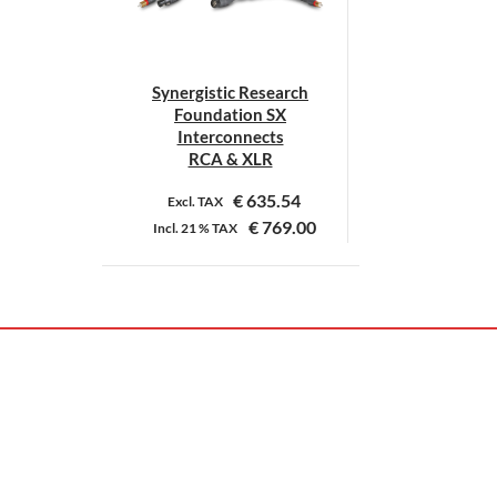
Synergistic Research
Foundation SX
Interconnects
RCA & XLR
€
635.54
Excl. TAX
€
769.00
Incl.
21 %
TAX
Dit
product
heeft
meerdere
variaties.
Deze
optie
kan
gekozen