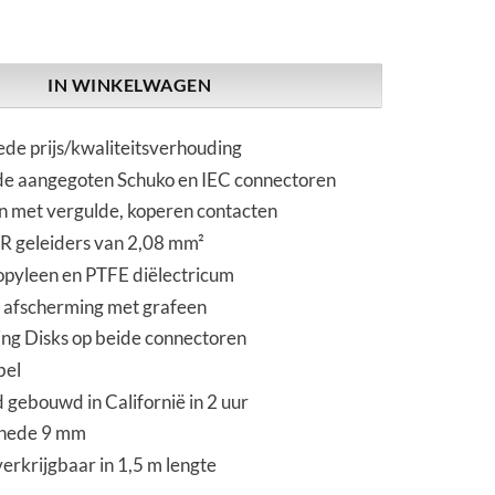
arch | Pink | Power Cable aantal
IN WINKELWAGEN
de prijs/kwaliteitsverhouding
e aangegoten Schuko en IEC connectoren
 met vergulde, koperen contacten
R geleiders van 2,08 mm²
opyleen en PTFE diëlectricum
afscherming met grafeen
ng Disks op beide connectoren
bel
 gebouwd in Californië in 2 uur
nede 9 mm
verkrijgbaar in 1,5 m lengte