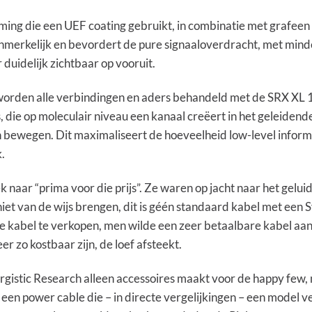
ing die een UEF coating gebruikt, in combinatie met grafeen
nmerkelijk en bevordert de pure signaaloverdracht, met mind
 duidelijk zichtbaar op vooruit.
worden alle verbindingen en aders behandeld met de SRX XL
, die op moleculair niveau een kanaal creëert in het geleiden
 bewegen. Dit maximaliseert de hoeveelheid low-level informa
.
 naar “prima voor die prijs”. Ze waren op jacht naar het geluid
niet van de wijs brengen, dit is géén standaard kabel met een 
e kabel te verkopen, men wilde een zeer betaalbare kabel aa
er zo kostbaar zijn, de loef afsteekt.
stic Research alleen accessoires maakt voor de happy few, m
 een power cable die – in directe vergelijkingen – een model 