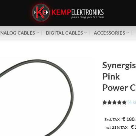
NALOG CABLES
DIGITAL CABLES
ACCESSORIES
Synergis
Pink
Power C
(
4
k
Waardering
4
5.00
op 5
€
180.
gebaseerd
Excl. TAX
op
€
Incl.
21 %
TAX
klantbeoordeling