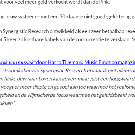
 voor veel meer geld verkocht wordt dan de Pink.
 in uw systeem – met een 30-daagse niet-goed-geld-terug gara
Synergistic Research ontwikkeld als een zeer betaalbaar ex
t 5 keer zo kostbare kabels van de concurrentie te verslaan. 
wolk van muziek”
door Harro Tillema @ Music Emotion magazi
 stroomkabel van Synergistic Research ervaar ik niet alleen d
een flinke duw naar boven kan geven, maar juist een hoogwaar
voegt er meer diepte en gevoel aan toe waarmee het realisme
gdheid en de vlijmscherpe focus waarmee het geluidsbeeld word
ukken.”