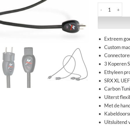
Synergistic Rese
Extreem goe
Custom mad
Connectoren
3 Koperen S
Ethyleen pr
SRX XL UEF 
Carbon Tuni
Uiterst flexi
Met de hand
Kabeldoors
Uitsluitend 