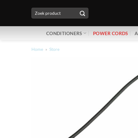
Ga
Zoeken
naar
naar:
inhoud
CONDITIONERS
POWER CORDS
A
Home
»
Store