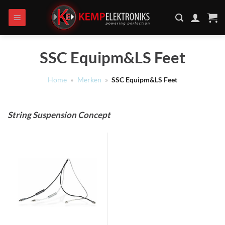
Ga
naar
inhoud
SSC Equipm&LS Feet
Home
»
Merken
»
SSC Equipm&LS Feet
String Suspension Concept