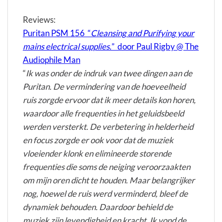
Reviews:
Puritan PSM 156 “
Cleansing and Purifying your
mains electrical supplies.
” door Paul Rigby @ The
Audiophile Man
“
Ik was onder de indruk van twee dingen aan de
Puritan. De vermindering van de hoeveelheid
ruis zorgde ervoor dat ik meer details kon horen,
waardoor alle frequenties in het geluidsbeeld
werden versterkt. De verbetering in helderheid
en focus zorgde er ook voor dat de muziek
vloeiender klonk en elimineerde storende
frequenties die soms de neiging veroorzaakten
om mijn oren dicht te houden. Maar belangrijker
nog, hoewel de ruis werd verminderd, bleef de
dynamiek behouden. Daardoor behield de
muziek zijn levendigheid en kracht. Ik vond de