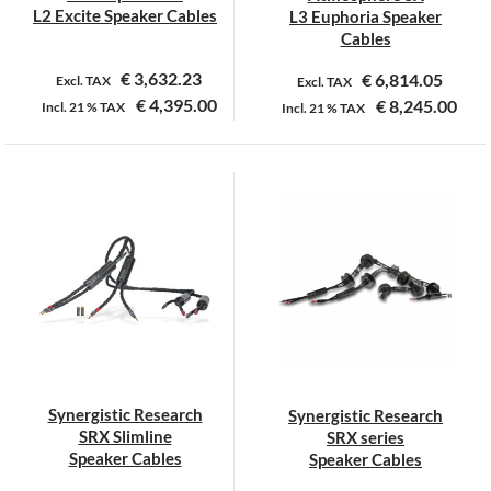
productpagina
productpagina
L2 Excite Speaker Cables
L3 Euphoria Speaker
Cables
€
3,632.23
€
6,814.05
Excl. TAX
Excl. TAX
€
4,395.00
€
8,245.00
Incl.
21 %
TAX
Incl.
21 %
TAX
Dit
Dit
product
product
heeft
heeft
meerdere
meerdere
variaties.
variaties.
Deze
Deze
optie
optie
kan
kan
gekozen
gekozen
worden
worden
op
op
Synergistic Research
Synergistic Research
de
de
SRX Slimline
SRX series
productpagina
productpagina
Speaker Cables
Speaker Cables