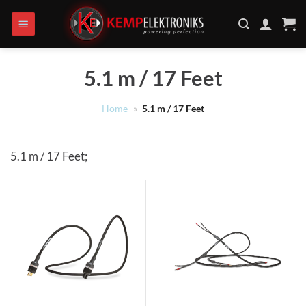
Ga
naar
inhoud
5.1 m / 17 Feet
Home
»
5.1 m / 17 Feet
5.1 m / 17 Feet;