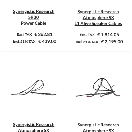
Synergistic Research
Synergistic Research
SR30
Atmosphere SX
Power Cable
L1 Alive Speaker Cables
€
362.81
€
1,814.05
Excl. TAX
Excl. TAX
€
439.00
€
2,195.00
Incl.
21 %
TAX
Incl.
21 %
TAX
Dit
Dit
product
product
heeft
heeft
meerdere
meerdere
variaties.
variaties.
Deze
Deze
optie
optie
kan
kan
gekozen
gekozen
worden
worden
op
op
Synergistic Research
Synergistic Research
de
de
Atmosphere SX
Atmosphere SX