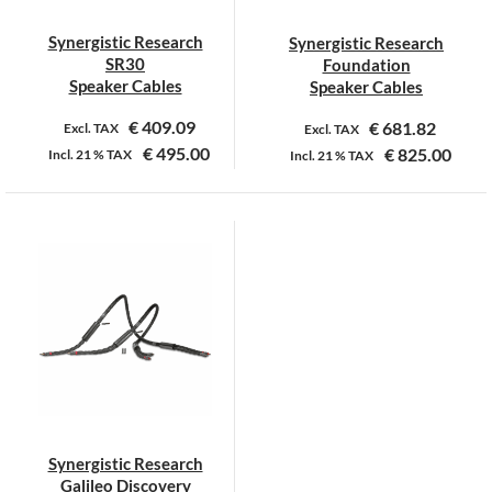
Synergistic Research
Synergistic Research
SR30
Foundation
Speaker Cables
Speaker Cables
€
409.09
€
681.82
Excl. TAX
Excl. TAX
€
495.00
€
825.00
Incl.
21 %
TAX
Incl.
21 %
TAX
Dit
Dit
product
product
heeft
heeft
meerdere
meerdere
variaties.
variaties.
Deze
Deze
optie
optie
kan
kan
gekozen
gekozen
worden
worden
op
op
Synergistic Research
de
de
Galileo Discovery