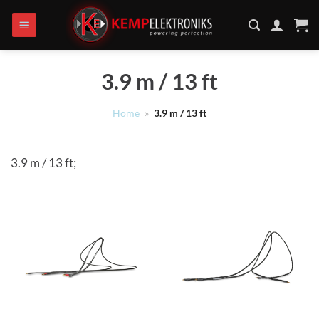
Ga
naar
inhoud
3.9 m / 13 ft
Home
»
3.9 m / 13 ft
3.9 m / 13 ft;