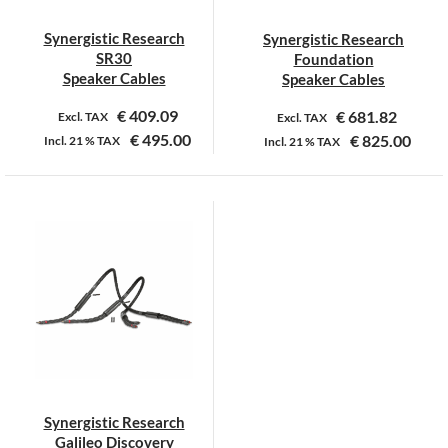
Synergistic Research
Synergistic Research
SR30
Foundation
Speaker Cables
Speaker Cables
€
409.09
€
681.82
Excl. TAX
Excl. TAX
€
495.00
€
825.00
Incl.
21 %
TAX
Incl.
21 %
TAX
Dit
Dit
product
product
heeft
heeft
meerdere
meerdere
variaties.
variaties.
Deze
Deze
optie
optie
kan
kan
gekozen
gekozen
worden
worden
op
op
Synergistic Research
de
de
Galileo Discovery