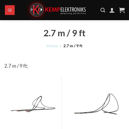
Ga
naar
inhoud
2.7 m / 9 ft
Home
»
2.7 m / 9 ft
2.7 m / 9 ft;