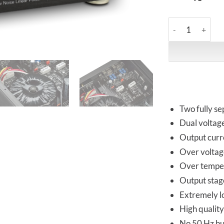
Keces Audio | P6
Two fully se
Dual voltag
Output curr
Over voltag
Over temper
Output stage
Extremely lo
High qualit
No 50 Hz hu