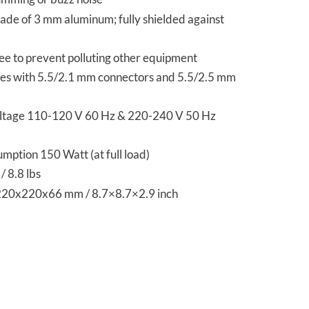
ade of 3 mm aluminum; fully shielded against
ee to prevent polluting other equipment
es with 5.5/2.1 mm connectors and 5.5/2.5 mm
ltage 110-120 V 60 Hz & 220-240 V 50 Hz
mption 150 Watt (at full load)
/ 8.8 lbs
220x220x66 mm / 8.7×8.7×2.9 inch