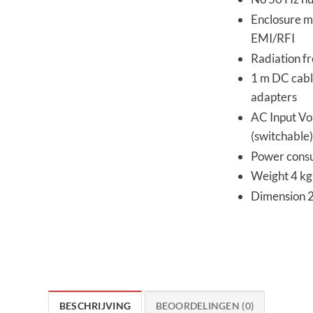
Enclosure m
EMI/RFI
Radiation fr
1 m DC cabl
adapters
AC Input Vo
(switchable)
Power consu
Weight 4 kg 
Dimension 
BESCHRIJVING
BEOORDELINGEN (0)