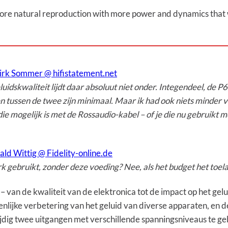
ar more natural reproduction with more power and dynamics that 
irk Sommer @ hifistatement.net
uidskwaliteit lijdt daar absoluut niet onder. Integendeel, de P6 
n tussen de twee zijn minimaal. Maar ik had ook niets minder
e mogelijk is met de Rossaudio-kabel – of je die nu gebruikt me
ald Wittig @ Fidelity-online.de
 gebruikt, zonder deze voeding? Nee, als het budget het toela
 van de kwaliteit van de elektronica tot de impact op het gelui
enlijke verbetering van het geluid van diverse apparaten, en d
tijdig twee uitgangen met verschillende spanningsniveaus te g