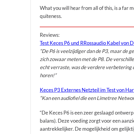
What you will hear from all of this, is a f
quiteness.
Reviews:
Test Keces P6 und RRossaudio Kabel von D
“De P6 is veelzijdiger dan de P3, maar de gel
zich zowaar meten met de P8. De verschille
echt verraste, was de verdere verbetering di
horen!”
Keces P3 Externes Netzteil im Test von Har
“Kan een audiofiel die een Limetree Network
“De Keces P6 is een zeer geslaagd ontwerp –
balans). Deze voeding zorgt voor een aanzi
aantrekkelijker. De mogelijkheid om gelijk