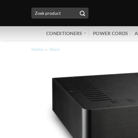
Ga
Zoeken
naar
naar:
inhoud
CONDITIONERS
POWER CORDS
A
Home
»
Store