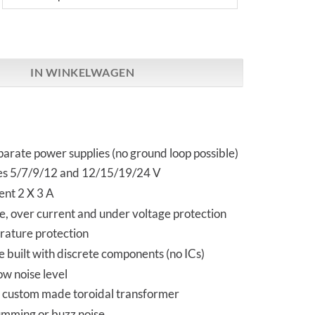
 Ultra Low Noise | Twin Linear Power Supply aantal
IN WINKELWAGEN
parate power supplies (no ground loop possible)
es 5/7/9/12 and 12/15/19/24 V
ent 2 X 3 A
e, over current and under voltage protection
ature protection
 built with discrete components (no ICs)
w noise level
y custom made toroidal transformer
mming or buzz noise