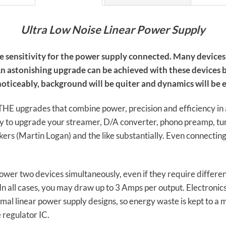
Ultra Low Noise Linear Power
Supply
he sensitivity for the power supply connected. Many devic
. An astonishing upgrade can be achieved with these device
e noticeably, background will be quiter and dynamics will be
HE upgrades that combine power, precision and efficiency in a
y to upgrade your streamer, D/A converter, phono preamp, tur
ers (Martin Logan) and the like substantially. Even connectin
!
wer two devices simultaneously, even if they require different
 In all cases, you may draw up to 3 Amps per output. Electronics
mal linear power supply designs, so energy waste is kept to a m
 regulator IC.