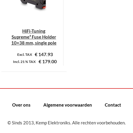
HiFi-Tuning
Supreme³ Fuse Holder
10×38 mm, single pole
€
147.93
Excl. TAX
€
179.00
Incl.
21 %
TAX
Dit
product
heeft
meerdere
variaties.
Over ons
Algemene voorwaarden
Contact
Deze
optie
kan
© Sinds 2013, Kemp Elektroniks. Alle rechten voorbehouden.
gekozen