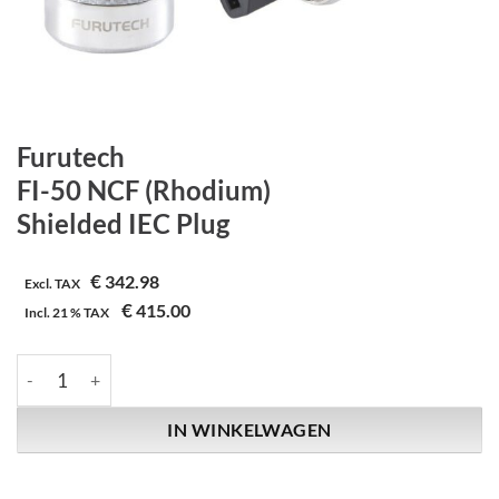
Furutech
FI-50 NCF (Rhodium)
Shielded IEC Plug
€
342.98
Excl. TAX
€
415.00
Incl.
21 %
TAX
Furutech | FI-50 NCF (Rhodium) | Shielded IEC Plug aantal
IN WINKELWAGEN